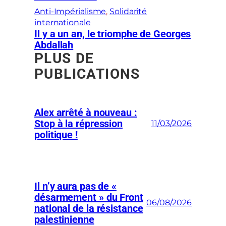
Anti-Impérialisme
, 
Solidarité
internationale
Il y a un an, le triomphe de Georges
Abdallah
PLUS DE
PUBLICATIONS
Alex arrêté à nouveau :
Stop à la répression
11/03/2026
politique !
Il n’y aura pas de «
désarmement » du Front
06/08/2026
national de la résistance
palestinienne