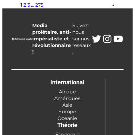
1
2
3
…
275
→
Media
Suivez-
prolétaire, anti-
nous
Twitter
Insta
You
impérialiste et
sur nos
révolutionnaire
réseaux
!
:
International
Afrique
Amériques
Asie
Europe
Océanie
Théorie
Économie