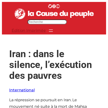
Aller
Twitter
Instagram
YouTube
au
contenu
R
e
Édition Imprimée
c
h
e
r
Iran : dans le
c
h
silence, l’exécution
e
r
des pauvres
International
La répression se poursuit en Iran. Le
mouvement né suite à la mort de Mahsa