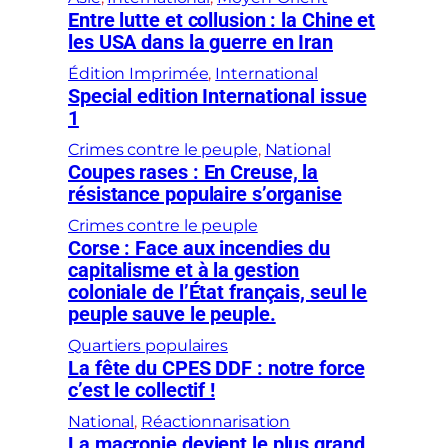
Entre lutte et collusion : la Chine et
les USA dans la guerre en Iran
Édition Imprimée
, 
International
Special edition International issue
1
Crimes contre le peuple
, 
National
Coupes rases : En Creuse, la
résistance populaire s’organise
Crimes contre le peuple
Corse : Face aux incendies du
capitalisme et à la gestion
coloniale de l’État français, seul le
peuple sauve le peuple.
Quartiers populaires
La fête du CPES DDF : notre force
c’est le collectif !
National
, 
Réactionnarisation
La macronie devient le plus grand