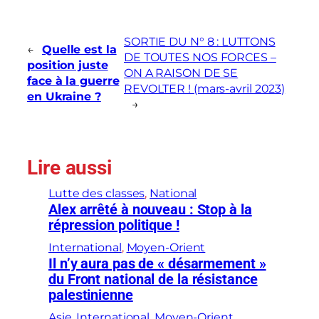
SORTIE DU N° 8 : LUTTONS
←
Quelle est la
DE TOUTES NOS FORCES –
position juste
ON A RAISON DE SE
face à la guerre
REVOLTER ! (mars-avril 2023)
en Ukraine ?
→
Lire aussi
Lutte des classes
, 
National
Alex arrêté à nouveau : Stop à la
répression politique !
International
, 
Moyen-Orient
Il n’y aura pas de « désarmement »
du Front national de la résistance
palestinienne
Asie
, 
International
, 
Moyen-Orient