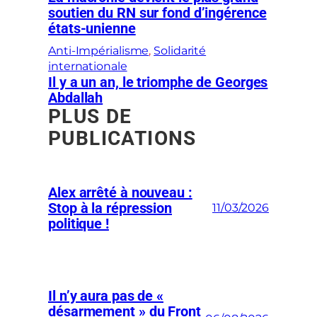
soutien du RN sur fond d’ingérence
états-unienne
Anti-Impérialisme
, 
Solidarité
internationale
Il y a un an, le triomphe de Georges
Abdallah
PLUS DE
PUBLICATIONS
Alex arrêté à nouveau :
Stop à la répression
11/03/2026
politique !
Il n’y aura pas de «
désarmement » du Front