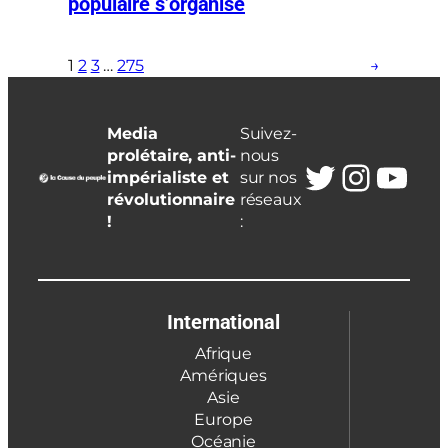
populaire s’organise
1
2
3
…
275
→
Media
Suivez-
prolétaire, anti-
nous
Twitter
Insta
You
impérialiste et
sur nos
révolutionnaire
réseaux
!
:
International
Afrique
Amériques
Asie
Europe
Océanie