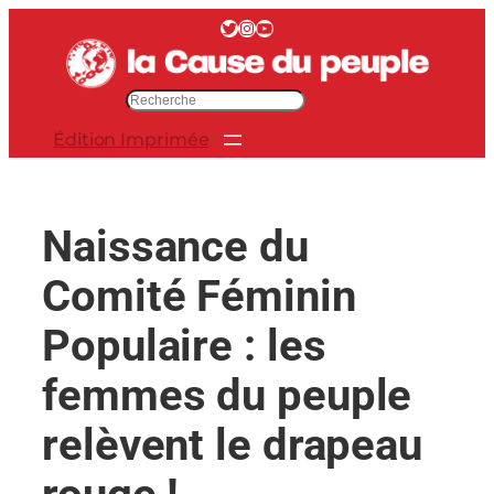
Aller
Twitter
Instagram
YouTube
au
contenu
R
e
Édition Imprimée
c
h
e
r
Naissance du
c
h
Comité Féminin
e
r
Populaire : les
femmes du peuple
relèvent le drapeau