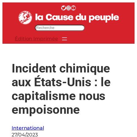
Aller
Twitter
Instagram
YouTube
au
contenu
R
e
Édition Imprimée
c
h
e
r
Incident chimique
c
h
aux États-Unis : le
e
r
capitalisme nous
empoisonne
International
27/04/2023