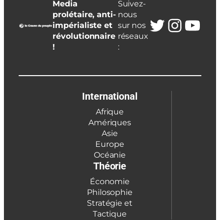
Media
Suivez-
prolétaire, anti-
nous
Twitter
Insta
You
impérialiste et
sur nos
révolutionnaire
réseaux
!
:
International
Afrique
Amériques
Asie
Europe
Océanie
Théorie
Économie
Philosophie
Stratégie et
Tactique