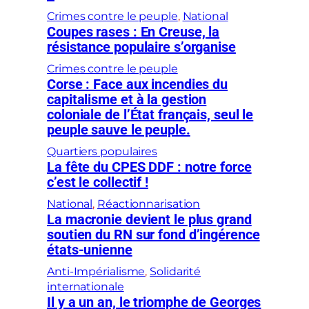
Crimes contre le peuple
, 
National
Coupes rases : En Creuse, la
résistance populaire s’organise
Crimes contre le peuple
Corse : Face aux incendies du
capitalisme et à la gestion
coloniale de l’État français, seul le
peuple sauve le peuple.
Quartiers populaires
La fête du CPES DDF : notre force
c’est le collectif !
National
, 
Réactionnarisation
La macronie devient le plus grand
soutien du RN sur fond d’ingérence
états-unienne
Anti-Impérialisme
, 
Solidarité
internationale
Il y a un an, le triomphe de Georges