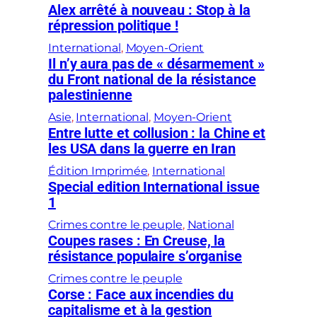
Alex arrêté à nouveau : Stop à la
répression politique !
International
, 
Moyen-Orient
Il n’y aura pas de « désarmement »
du Front national de la résistance
palestinienne
Asie
, 
International
, 
Moyen-Orient
Entre lutte et collusion : la Chine et
les USA dans la guerre en Iran
Édition Imprimée
, 
International
Special edition International issue
1
Crimes contre le peuple
, 
National
Coupes rases : En Creuse, la
résistance populaire s’organise
Crimes contre le peuple
Corse : Face aux incendies du
capitalisme et à la gestion