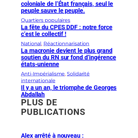
coloniale de l’État français, seul le
peuple sauve le peuple.
Quartiers populaires
La fête du CPES DDF : notre force
c’est le collectif !
National
, 
Réactionnarisation
La macronie devient le plus grand
soutien du RN sur fond d’ingérence
états-unienne
Anti-Impérialisme
, 
Solidarité
internationale
Il y a un an, le triomphe de Georges
Abdallah
PLUS DE
PUBLICATIONS
Alex arrêté à nouveau :