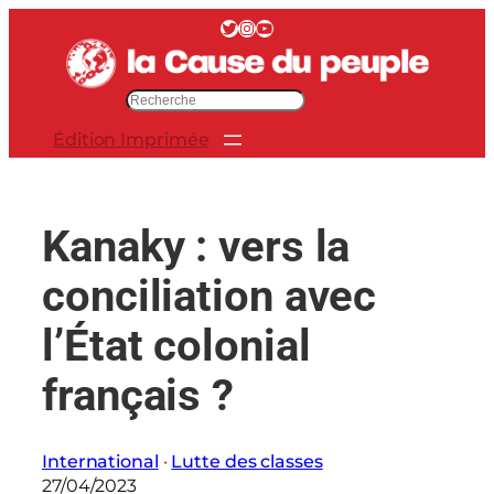
Aller
Twitter
Instagram
YouTube
au
contenu
R
e
Édition Imprimée
c
h
e
r
Kanaky : vers la
c
h
conciliation avec
e
r
l’État colonial
français ?
International
 · 
Lutte des classes
27/04/2023