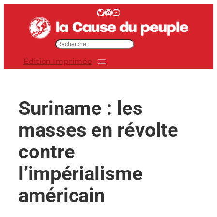
Aller
Twitter
Instagram
YouTube
au
contenu
R
e
Édition Imprimée
c
h
e
r
Suriname : les
c
h
masses en révolte
e
r
contre
l’impérialisme
américain