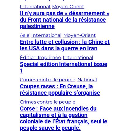
International
, 
Moyen-Orient
Il n’y aura pas de « désarmement »
du Front national de la résistance
palestinienne
Asie
, 
International
, 
Moyen-Orient
Entre lutte et collusion : la Chine et
les USA dans la guerre en Iran
Édition Imprimée
, 
International
Special edition International issue
1
Crimes contre le peuple
, 
National
Coupes rases : En Creuse, la
résistance populaire s’organise
Crimes contre le peuple
Corse : Face aux incendies du
capitalisme et à la gestion
coloniale de l’État français, seul le
peuple sauve le peuple.