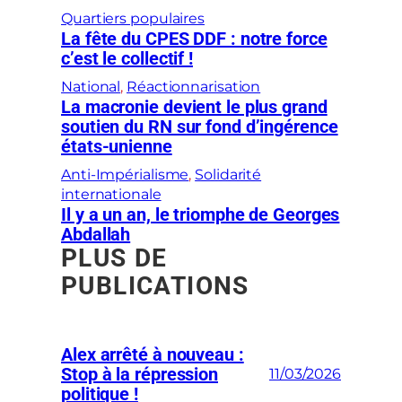
Quartiers populaires
La fête du CPES DDF : notre force
c’est le collectif !
National
, 
Réactionnarisation
La macronie devient le plus grand
soutien du RN sur fond d’ingérence
états-unienne
Anti-Impérialisme
, 
Solidarité
internationale
Il y a un an, le triomphe de Georges
Abdallah
PLUS DE
PUBLICATIONS
Alex arrêté à nouveau :
Stop à la répression
11/03/2026
politique !