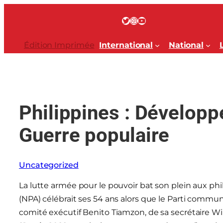
Aller
au
Twitter
Instagram
YouTube
contenu
Édition Imprimée
International
National
Philippines : Développ
Guerre populaire
Uncategorized
La lutte armée pour le pouvoir bat son plein aux phi
(NPA) célébrait ses 54 ans alors que le Parti communi
comité exécutif Benito Tiamzon, de sa secrétaire Wil