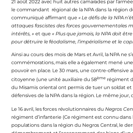
21 août 2022 avec huit autres camarades par l’armée
le commandant régional de la NPA dans la région 
communiqué affirmant que
« Le défis de la NPA n’
attaques fascistes des forces gouvernementales ma
intérêts, »
et que
« Plus que jamais, la NPA doit êt
pour détruire le féodalisme, l’impérialisme et le c
Ainsi au cours des mois de Mars et Avril, la NPA ne s
commémorations, mais elle a également mené une sér
pouvoir en place. Le 30 mars, une contre-offensive 
ème
citoyenne (une unité auxiliaire du 58
régiment d’
du Misamis oriental ont permis de tuer un soldat et 
défensives de la NPA dans la région. Le même jour, da
Le 16 avril, les forces révolutionnaires du
Negros Cen
régiment d’infanterie (Ce régiment est connu dans 
populations dans la région du Negros Central, le derni