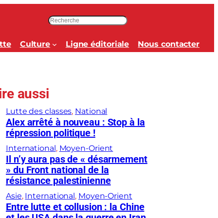
R
e
c
tte
Culture
Ligne éditoriale
Nous contacter
h
e
r
c
ire aussi
h
e
Lutte des classes
, 
National
r
Alex arrêté à nouveau : Stop à la
répression politique !
International
, 
Moyen-Orient
Il n’y aura pas de « désarmement
» du Front national de la
résistance palestinienne
Asie
, 
International
, 
Moyen-Orient
Entre lutte et collusion : la Chine
et les USA dans la guerre en Iran