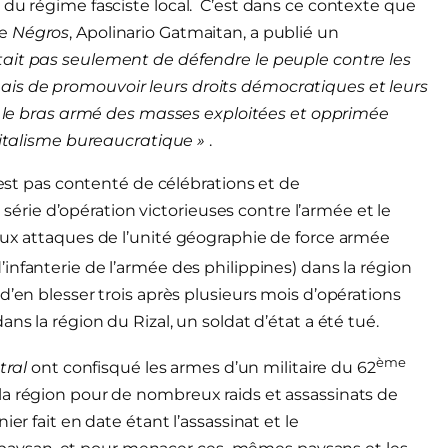
 du régime fasciste local. C’est dans ce contexte que
de
Négros
, Apolinario Gatmaitan, a publié un
était pas seulement de défendre le peuple contre les
is de promouvoir leurs droits démocratiques et leurs
re le bras armé des masses exploitées et opprimée
apitalisme bureaucratique »
.
’est pas contenté de célébrations et de
ie d’opération victorieuses contre l’armée et le
aux attaques de l’unité géographie de force armée
infanterie de l’armée des philippines) dans la région
d’en blesser trois après plusieurs mois d’opérations
ns la région du Rizal, un soldat d’état a été tué.
ème
tral
ont confisqué les armes d’un militaire du 62
la région pour de nombreux raids et assassinats de
er fait en date étant l’assassinat et le