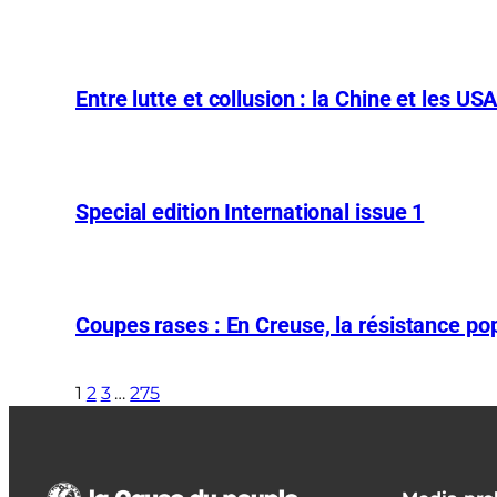
Entre lutte et collusion : la Chine et les US
Special edition International issue 1
Coupes rases : En Creuse, la résistance pop
1
2
3
…
275