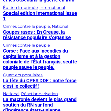
Édition Imprimée
, 
International
Special edition International issue
1
Crimes contre le peuple
, 
National
Coupes rases : En Creuse, la
résistance populaire s’organise
Crimes contre le peuple
Corse : Face aux incendies du
capitalisme et à la gestion
coloniale de l’État français, seul le
peuple sauve le peuple.
Quartiers populaires
La fête du CPES DDF : notre force
c’est le collectif !
National
, 
Réactionnarisation
La macronie devient le plus grand
soutien du RN sur fond
d’ingérence états-unienne