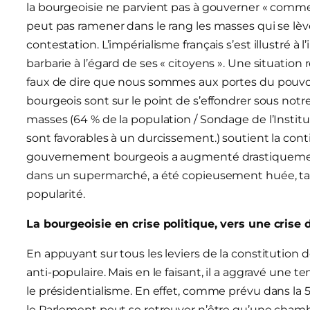
la bourgeoisie ne parvient pas à gouverner « comme av
peut pas ramener dans le rang les masses qui se lèven
contestation. L’impérialisme français s’est illustré à 
barbarie à l’égard de ses « citoyens ». Une situation
faux de dire que nous sommes aux portes du pouvoi
bourgeois sont sur le point de s’effondrer sous notr
masses (64 % de la population / Sondage de l’Institut
sont favorables à un durcissement.) soutient la co
gouvernement bourgeois a augmenté drastiquement.
dans un supermarché, a été copieusement huée, ta
popularité.
La bourgeoisie en crise politique, vers une crise
En appuyant sur tous les leviers de la constitution 
anti-populaire. Mais en le faisant, il a aggravé une 
le présidentialisme. En effet, comme prévu dans la 
le Parlement peut se retrouver n’être qu’une chamb