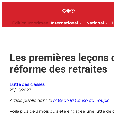
Aller
au
Twitter
Instagram
YouTube
contenu
Édition Imprimée
International
National
Les premières leçons de
réforme des retraites
Lutte des classes
25/05/2023
Article publié dans le
n°69 de la Cause du Peuple
.
Voilà plus de 3 mois qu’a été engagée une lutte de 