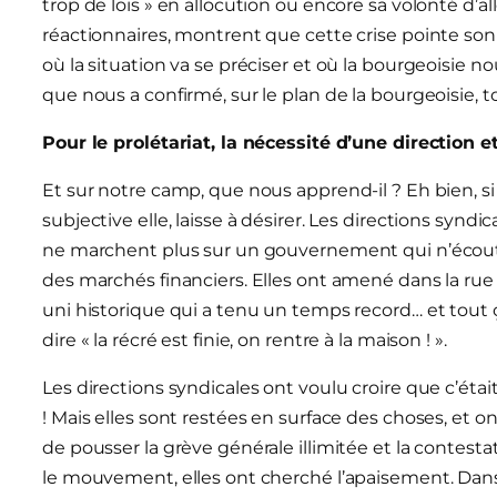
trop de lois » en allocution ou encore sa volonté d’a
réactionnaires, montrent que cette crise pointe son 
où la situation va se préciser et où la bourgeoisie 
que nous a confirmé, sur le plan de la bourgeoisie,
Pour le prolétariat, la nécessité d’une direction e
Et sur notre camp, que nous apprend-il ? Eh bien, si l
subjective elle, laisse à désirer. Les directions synd
ne marchent plus sur un gouvernement qui n’écoute 
des marchés financiers. Elles ont amené dans la rue
uni historique qui a tenu un temps record… et tout
dire « la récré est finie, on rentre à la maison ! ».
Les directions syndicales ont voulu croire que c’étai
! Mais elles sont restées en surface des choses, et on
de pousser la grève générale illimitée et la contest
le mouvement, elles ont cherché l’apaisement. Da