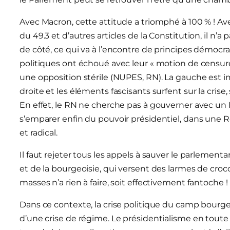
Avec Macron, cette attitude a triomphé à 100 % ! Ave
du 49.3 et d’autres articles de la Constitution, il n’
de côté, ce qui va à l’encontre de principes démoc
politiques ont échoué avec leur « motion de censure 
une opposition stérile (NUPES, RN). La gauche est i
droite et les éléments fascisants surfent sur la cris
En effet, le RN ne cherche pas à gouverner avec un 
s’emparer enfin du pouvoir présidentiel, dans une 
et radical.
Il faut rejeter tous les appels à sauver le parlement
et de la bourgeoisie, qui versent des larmes de cro
masses n’a rien à faire, soit effectivement fantoche !
Dans ce contexte, la crise politique du camp bourgeo
d’une crise de régime. Le présidentialisme en toute 