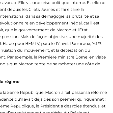
ant ». Elle vit une crise politique interne. Et elle ne
t depuis les Gilets Jaunes et faire taire la
l’international dans sa démagogie, sa brutalité et sa
 révolutionnaire en développement inégal, car il est
r, que le gouvernement de Macron et l’État
e pression. Mais de façon objective, une majorité des
 Elabe pour BFMTV, paru le 17 avril. Parmi eux, 70 %
ntinuation du mouvement, et la détestation du
 Par exemple, la Première ministre Borne, en visite
ndis que Macron tente de se racheter une côte de
 de régime
de la 5ème République, Macron a fait passer sa réforme
tendance qu’il avait déjà dès son premier quinquennat :
5ème République, le Président a des rôles étendus, et
re d’enregistrement des désirs du Président.