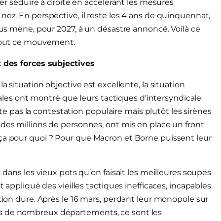
ller séduire à droite en accélérant les mesures
nez. En perspective, il reste les 4 ans de quinquennat,
nous mène, pour 2027, à un désastre annoncé. Voilà ce
 tout ce mouvement.
t des forces subjectives
a situation objective est excellente, la situation
icales ont montré que leurs tactiques d’intersyndicale
pas la contestation populaire mais plutôt les sirènes
 des millions de personnes, ont mis en place un front
 ça pour quoi ? Pour que Macron et Borne puissent leur
t dans les vieux pots qu’on faisait les meilleures soupes
t appliqué des vieilles tactiques inefficaces, incapables
ation dure. Après le 16 mars, perdant leur monopole sur
ns de nombreux départements, ce sont les