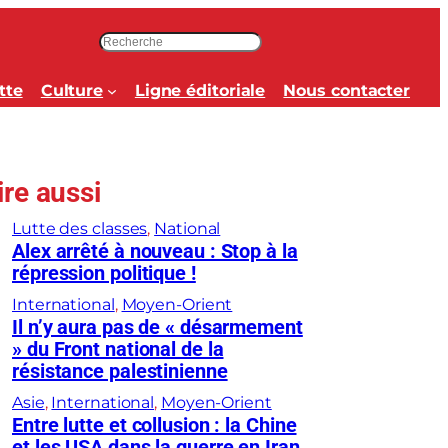
R
e
c
tte
Culture
Ligne éditoriale
Nous contacter
h
e
r
c
ire aussi
h
e
Lutte des classes
, 
National
r
Alex arrêté à nouveau : Stop à la
répression politique !
International
, 
Moyen-Orient
Il n’y aura pas de « désarmement
» du Front national de la
résistance palestinienne
Asie
, 
International
, 
Moyen-Orient
Entre lutte et collusion : la Chine
et les USA dans la guerre en Iran