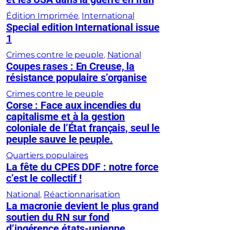
Édition Imprimée
, 
International
Special edition International issue
1
Crimes contre le peuple
, 
National
Coupes rases : En Creuse, la
résistance populaire s’organise
Crimes contre le peuple
Corse : Face aux incendies du
capitalisme et à la gestion
coloniale de l’État français, seul le
peuple sauve le peuple.
Quartiers populaires
La fête du CPES DDF : notre force
c’est le collectif !
National
, 
Réactionnarisation
La macronie devient le plus grand
soutien du RN sur fond
d’ingérence états-unienne