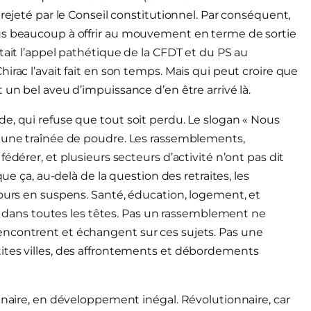
 rejeté par le Conseil constitutionnel. Par conséquent,
lus beaucoup à offrir au mouvement en terme de sortie
tait l’appel pathétique de la CFDT et du PS au
irac l’avait fait en son temps. Mais qui peut croire que
 un bel aveu d’impuissance d’en être arrivé là.
e, qui refuse que tout soit perdu. Le slogan « Nous
e une traînée de poudre. Les rassemblements,
édérer, et plusieurs secteurs d’activité n’ont pas dit
que ça, au-delà de la question des retraites, les
jours en suspens. Santé, éducation, logement, et
ont dans toutes les têtes. Pas un rassemblement ne
encontrent et échangent sur ces sujets. Pas une
ites villes, des affrontements et débordements
nnaire, en développement inégal. Révolutionnaire, car