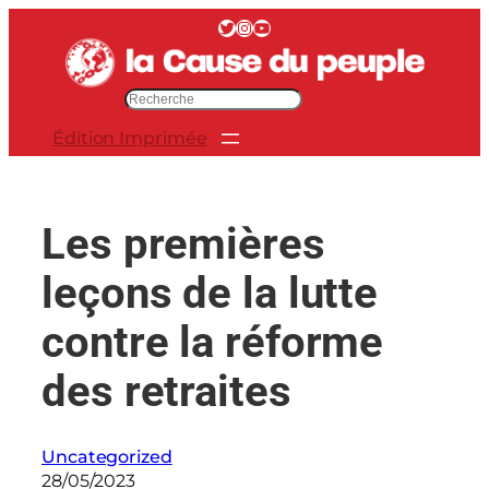
Aller
Twitter
Instagram
YouTube
au
contenu
R
e
Édition Imprimée
c
h
e
r
Les premières
c
h
leçons de la lutte
e
r
contre la réforme
des retraites
Uncategorized
28/05/2023