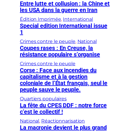
Entre lutte et collusion : la Chine et
les USA dans la guerre en Iran
Édition Imprimée
, 
International
Special edition International issue
1
Crimes contre le peuple
, 
National
Coupes rases : En Creuse, la
résistance populaire s’organise
Crimes contre le peuple
Corse : Face aux incendies du
capitalisme et à la gestion
coloniale de l’État français, seul le
peuple sauve le peuple.
Quartiers populaires
La fête du CPES DDF : notre force
c’est le collectif !
National
, 
Réactionnarisation
La macronie devient le plus grand