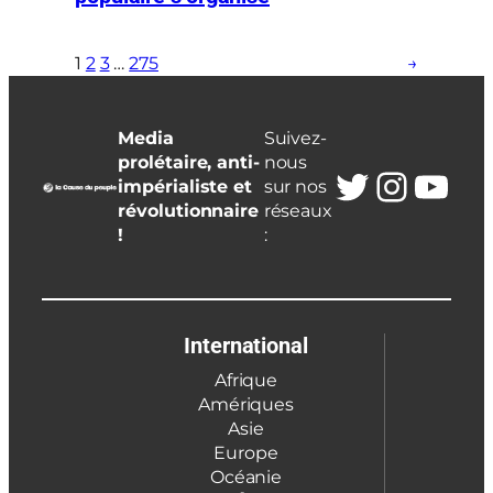
1
2
3
…
275
→
Media
Suivez-
prolétaire, anti-
nous
Twitter
Insta
You
impérialiste et
sur nos
révolutionnaire
réseaux
!
:
International
Afrique
Amériques
Asie
Europe
Océanie