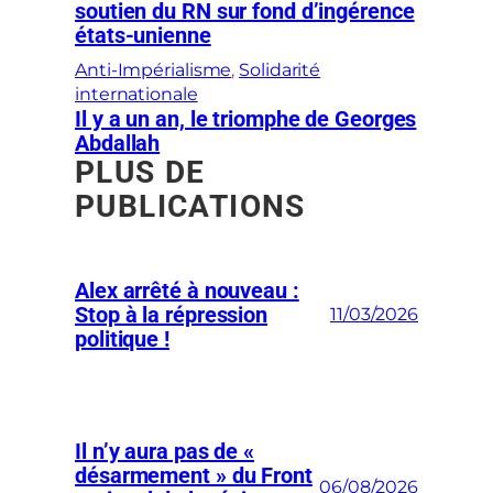
soutien du RN sur fond d’ingérence
états-unienne
Anti-Impérialisme
, 
Solidarité
internationale
Il y a un an, le triomphe de Georges
Abdallah
PLUS DE
PUBLICATIONS
Alex arrêté à nouveau :
Stop à la répression
11/03/2026
politique !
Il n’y aura pas de «
désarmement » du Front
06/08/2026