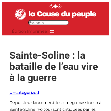
Aller
Twitter
Instagram
YouTube
au
contenu
R
e
Édition Imprimée
c
h
e
r
Sainte-Soline : la
c
h
bataille de l’eau vire
e
r
à la guerre
Uncategorized
Depuis leur lancement, les « méga-bassines » à
Sainte-Soline (Poitou) sont critiquées par les