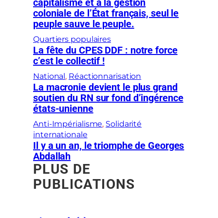
capitalisme et à la gestion
coloniale de l’État français, seul le
peuple sauve le peuple.
Quartiers populaires
La fête du CPES DDF : notre force
c’est le collectif !
National
, 
Réactionnarisation
La macronie devient le plus grand
soutien du RN sur fond d’ingérence
états-unienne
Anti-Impérialisme
, 
Solidarité
internationale
Il y a un an, le triomphe de Georges
Abdallah
PLUS DE
PUBLICATIONS