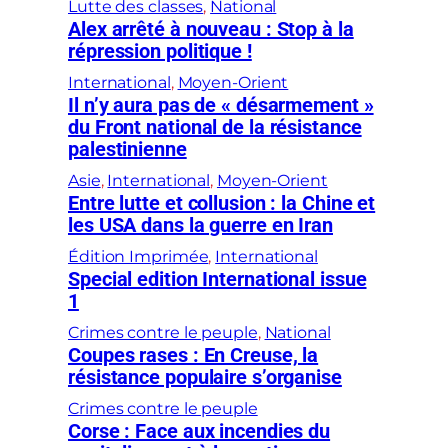
Lutte des classes
, 
National
Alex arrêté à nouveau : Stop à la
répression politique !
International
, 
Moyen-Orient
Il n’y aura pas de « désarmement »
du Front national de la résistance
palestinienne
Asie
, 
International
, 
Moyen-Orient
Entre lutte et collusion : la Chine et
les USA dans la guerre en Iran
Édition Imprimée
, 
International
Special edition International issue
1
Crimes contre le peuple
, 
National
Coupes rases : En Creuse, la
résistance populaire s’organise
Crimes contre le peuple
Corse : Face aux incendies du