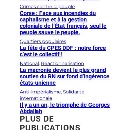
Crimes contre le peuple
Corse : Face aux incendies du
capitalisme et à la gestion
coloniale de l’État français, seul le
peuple sauve le peuple.
Quartiers populaires
La fête du CPES DDF : notre force
c’est le collectif !
National
, 
Réactionnarisation
La macronie devient le plus grand
soutien du RN sur fond d’ingérence
états-unienne
Anti-Impérialisme
, 
Solidarité
internationale
Il y a un an, le triomphe de Georges
Abdallah
PLUS DE
PUBLICATIONS