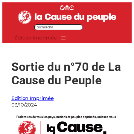
Aller
Twitter
Instagram
YouTube
au
contenu
R
e
Édition Imprimée
c
h
e
r
Sortie du n°70 de La
c
h
Cause du Peuple
e
r
Édition Imprimée
03/10/2024