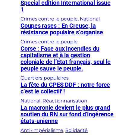
Special edition International issue
1
Crimes contre le peuple
, 
National
Coupes rases : En Creuse, la
résistance populaire s’organise
Crimes contre le peuple
Corse : Face aux incendies du
capitalisme et à la gestion
coloniale de l’État français, seul le
peuple sauve le peuple.
Quartiers populaires
La fête du CPES DDF : notre force
c’est le collectif !
National
, 
Réactionnarisation
La macronie devient le plus grand
soutien du RN sur fond d’ingérence
états-unienne
Anti-Impérialisme
, 
Solidarité