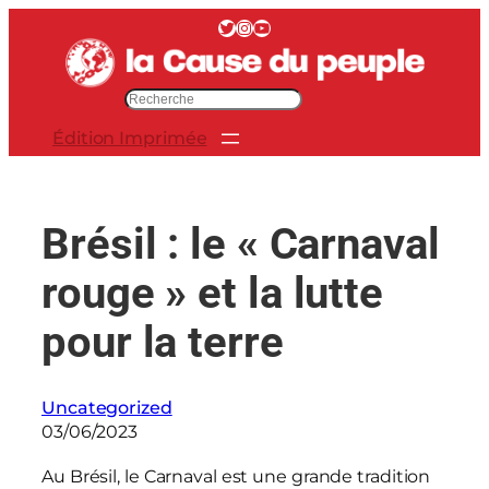
Aller
Twitter
Instagram
YouTube
au
contenu
R
e
Édition Imprimée
c
h
e
r
Brésil : le « Carnaval
c
h
rouge » et la lutte
e
r
pour la terre
Uncategorized
03/06/2023
Au Brésil, le Carnaval est une grande tradition