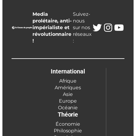
Media
Suivez-
prolétaire, anti-
nous
Twitter
Insta
You
impérialiste et
sur nos
révolutionnaire
réseaux
!
:
International
Afrique
Amériques
Asie
Europe
Océanie
Théorie
Économie
Philosophie