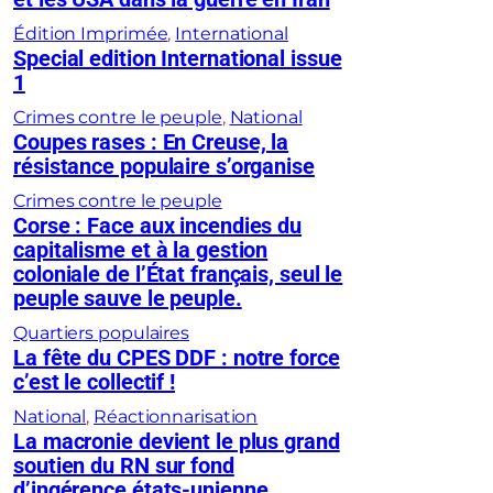
Édition Imprimée
, 
International
Special edition International issue
1
Crimes contre le peuple
, 
National
Coupes rases : En Creuse, la
résistance populaire s’organise
Crimes contre le peuple
Corse : Face aux incendies du
capitalisme et à la gestion
coloniale de l’État français, seul le
peuple sauve le peuple.
Quartiers populaires
La fête du CPES DDF : notre force
c’est le collectif !
National
, 
Réactionnarisation
La macronie devient le plus grand
soutien du RN sur fond
d’ingérence états-unienne