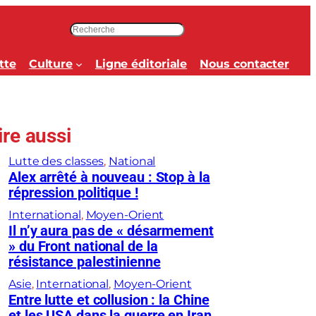
R
e
c
tte
Culture
Ligne éditoriale
Nous contacter
h
e
r
c
ire aussi
h
e
Lutte des classes
, 
National
r
Alex arrêté à nouveau : Stop à la
répression politique !
International
, 
Moyen-Orient
Il n’y aura pas de « désarmement
» du Front national de la
résistance palestinienne
Asie
, 
International
, 
Moyen-Orient
Entre lutte et collusion : la Chine
et les USA dans la guerre en Iran