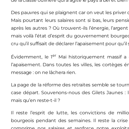
de la classe ouvrière qui a agité le pays a bel et bien
Des pauvres qui se plaignent car on veut les priver d
Mais pourtant leurs salaires sont si bas, leurs pensio
après les autres ? Où trouvent-ils l’énergie, l’argen
mais voilà l’état d’esprit du gouvernement bourgeoi
cru qu’il suffisait de déclarer l’apaisement pour qu’il
er
Évidemment, le 1
Mai historiquement massif a 
l’apaisement. Dans toutes les villes, les cortèges
message : on ne lâchera rien.
La page de la réforme des retraites semble se tourn
case départ. Souvenons-nous des Gilets Jaunes : 
mais qu’en reste-t-il ?
Il reste l’esprit de lutte, les convictions de mill
bourgeois pendant des semaines. Il reste la crise 
comprime nos salaires et renforce notre exploit