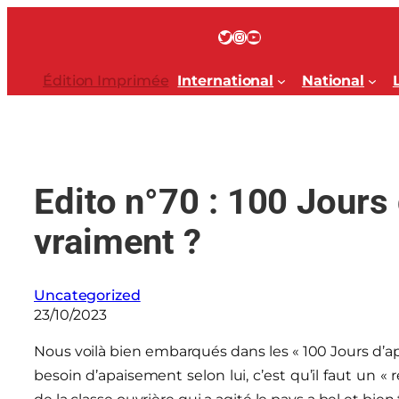
Aller
au
Twitter
Instagram
YouTube
contenu
Édition Imprimée
International
National
Edito n°70 : 100 Jours
vraiment ?
Uncategorized
23/10/2023
Nous voilà bien embarqués dans les « 100 Jours d’apa
besoin d’apaisement selon lui, c’est qu’il faut un 