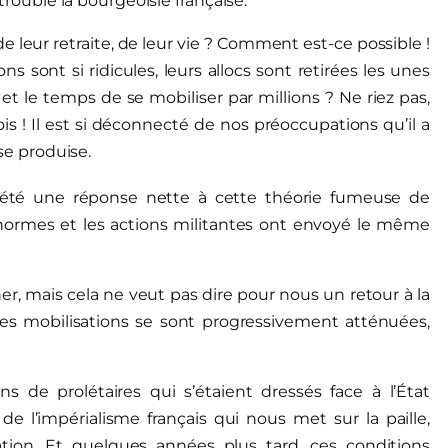
 troublé la bourgeoisie française.
e leur retraite, de leur vie ? Comment est-ce possible !
ns sont si ridicules, leurs allocs sont retirées les unes
t et le temps de se mobiliser par millions ? Ne riez pas,
s ! Il est si déconnecté de nos préoccupations qu’il a
 se produise.
été une réponse nette à cette théorie fumeuse de
 énormes et les actions militantes ont envoyé le même
er, mais cela ne veut pas dire pour nous un retour à la
les mobilisations se sont progressivement atténuées,
ions de prolétaires qui s’étaient dressés face à l’État
de l’impérialisme français qui nous met sur la paille,
ation. Et quelques années plus tard, ces conditions