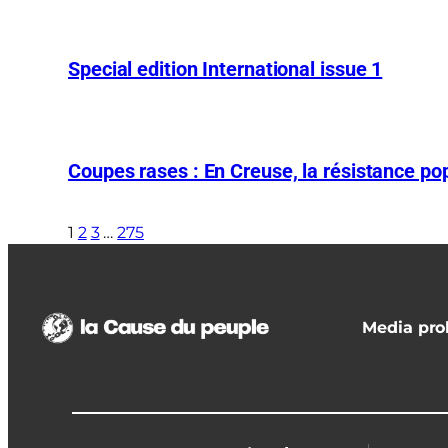
Special edition International issue 1
Coupes rases : En Creuse, la résistance pop
1
2
3
…
275
Media prol