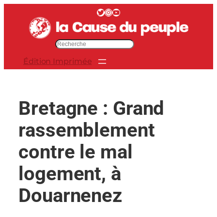
Aller
Twitter
Instagram
YouTube
au
contenu
R
e
Édition Imprimée
c
h
e
r
Bretagne : Grand
c
h
rassemblement
e
r
contre le mal
logement, à
Douarnenez