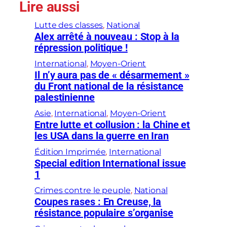
Lire aussi
Lutte des classes
, 
National
Alex arrêté à nouveau : Stop à la
répression politique !
International
, 
Moyen-Orient
Il n’y aura pas de « désarmement »
du Front national de la résistance
palestinienne
Asie
, 
International
, 
Moyen-Orient
Entre lutte et collusion : la Chine et
les USA dans la guerre en Iran
Édition Imprimée
, 
International
Special edition International issue
1
Crimes contre le peuple
, 
National
Coupes rases : En Creuse, la
résistance populaire s’organise