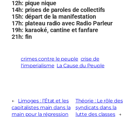
12h: pique nique
14h: prises de paroles de collectifs
15h: départ de la manifestation
17h: plateau radio avec Radio Parleur
19h: karaoké, cantine et fanfare
21h: fin
crimes contre le peuple
crise de
l'imperialisme
La Cause du Peuple
←
Limoges : l’État et les
Théorie : Le rôle des
capitalistes main dans la
syndicats dans la
main pour la répression
lutte des classes
→