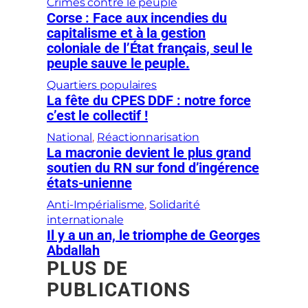
Crimes contre le peuple
Corse : Face aux incendies du
capitalisme et à la gestion
coloniale de l’État français, seul le
peuple sauve le peuple.
Quartiers populaires
La fête du CPES DDF : notre force
c’est le collectif !
National
, 
Réactionnarisation
La macronie devient le plus grand
soutien du RN sur fond d’ingérence
états-unienne
Anti-Impérialisme
, 
Solidarité
internationale
Il y a un an, le triomphe de Georges
Abdallah
PLUS DE
PUBLICATIONS