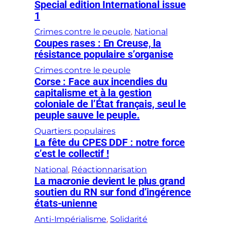
Special edition International issue
1
Crimes contre le peuple
, 
National
Coupes rases : En Creuse, la
résistance populaire s’organise
Crimes contre le peuple
Corse : Face aux incendies du
capitalisme et à la gestion
coloniale de l’État français, seul le
peuple sauve le peuple.
Quartiers populaires
La fête du CPES DDF : notre force
c’est le collectif !
National
, 
Réactionnarisation
La macronie devient le plus grand
soutien du RN sur fond d’ingérence
états-unienne
Anti-Impérialisme
, 
Solidarité