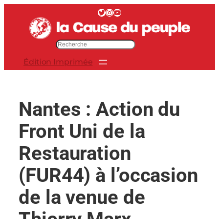
Aller
Twitter
Instagram
YouTube
au
contenu
R
e
Édition Imprimée
c
h
e
r
Nantes : Action du
c
h
Front Uni de la
e
r
Restauration
(FUR44) à l’occasion
de la venue de