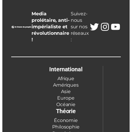
Media
Suivez-
prolétaire, anti-
nous
Twitter
Insta
You
impérialiste et
sur nos
révolutionnaire
réseaux
!
:
International
Afrique
Amériques
Asie
Europe
Océanie
Théorie
Économie
Philosophie