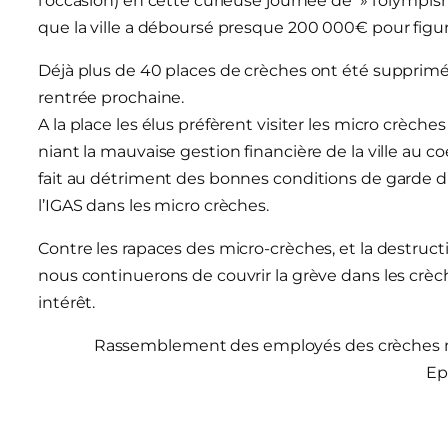
l’occasion) en cette curieuse journée de » l’olym
que la ville a déboursé presque 200 000€ pour figu
Déjà plus de 40 places de crèches ont été supprimées
rentrée prochaine.
A la place les élus préfèrent visiter les micro crèch
niant la mauvaise gestion financière de la ville au co
fait au détriment des bonnes conditions de garde 
l’IGAS dans les micro crèches.
Contre les rapaces des micro-crèches, et la destruct
nous continuerons de couvrir la grève dans les crèc
intérêt.
Rassemblement des employés des crèches mu
Ep