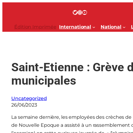
Aller
au
Twitter
Instagram
YouTube
contenu
Édition Imprimée
International
National
Saint-Etienne : Grève 
municipales
Uncategorized
26/06/2023
La semaine dernière, les employées des crèches de 
de Nouvelle Epoque a assisté à un rassemblement o