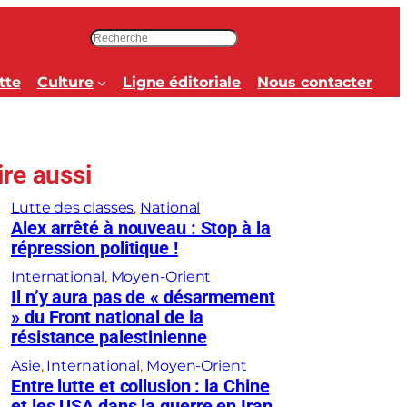
R
e
c
tte
Culture
Ligne éditoriale
Nous contacter
h
e
r
c
ire aussi
h
e
Lutte des classes
, 
National
r
Alex arrêté à nouveau : Stop à la
répression politique !
International
, 
Moyen-Orient
Il n’y aura pas de « désarmement
» du Front national de la
résistance palestinienne
Asie
, 
International
, 
Moyen-Orient
Entre lutte et collusion : la Chine
et les USA dans la guerre en Iran