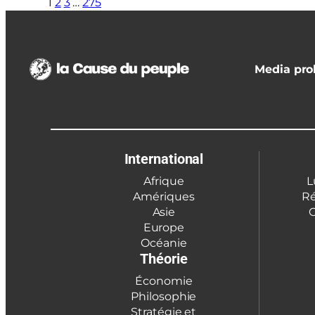
1
2
3
…
275
Media prol
International
Afrique
L
Amériques
Ré
Asie
C
Europe
Océanie
Théorie
Économie
Philosophie
Stratégie et