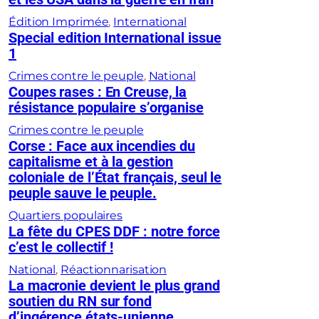
Édition Imprimée
, 
International
Special edition International issue
1
Crimes contre le peuple
, 
National
Coupes rases : En Creuse, la
résistance populaire s’organise
Crimes contre le peuple
Corse : Face aux incendies du
capitalisme et à la gestion
coloniale de l’État français, seul le
peuple sauve le peuple.
Quartiers populaires
La fête du CPES DDF : notre force
c’est le collectif !
National
, 
Réactionnarisation
La macronie devient le plus grand
soutien du RN sur fond
d’ingérence états-unienne