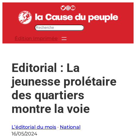
Aller
Twitter
Instagram
YouTube
au
contenu
R
e
Édition Imprimée
c
h
e
r
Editorial : La
c
h
jeunesse prolétaire
e
r
des quartiers
montre la voie
L’éditorial du mois
 · 
National
16/05/2024