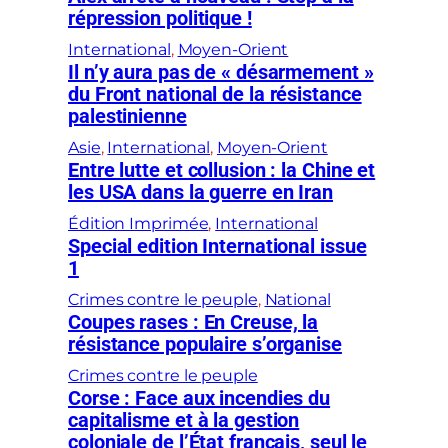
répression politique !
International
, 
Moyen-Orient
Il n’y aura pas de « désarmement »
du Front national de la résistance
palestinienne
Asie
, 
International
, 
Moyen-Orient
Entre lutte et collusion : la Chine et
les USA dans la guerre en Iran
Édition Imprimée
, 
International
Special edition International issue
1
Crimes contre le peuple
, 
National
Coupes rases : En Creuse, la
résistance populaire s’organise
Crimes contre le peuple
Corse : Face aux incendies du
capitalisme et à la gestion
coloniale de l’État français, seul le