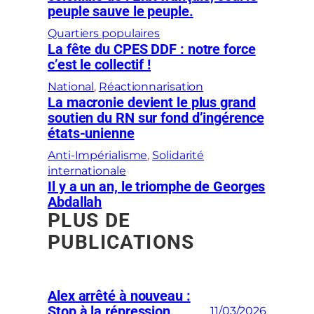
peuple sauve le peuple.
Quartiers populaires
La fête du CPES DDF : notre force
c’est le collectif !
National
, 
Réactionnarisation
La macronie devient le plus grand
soutien du RN sur fond d’ingérence
états-unienne
Anti-Impérialisme
, 
Solidarité
internationale
Il y a un an, le triomphe de Georges
Abdallah
PLUS DE
PUBLICATIONS
Alex arrêté à nouveau :
Stop à la répression
11/03/2026