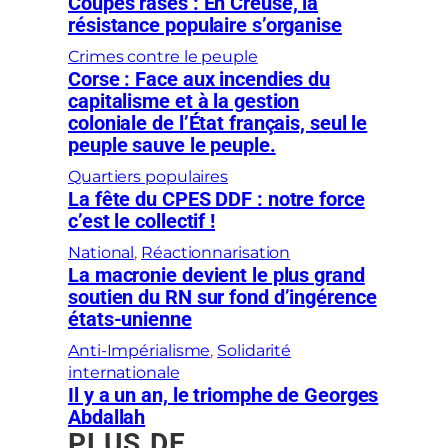
Coupes rases : En Creuse, la
résistance populaire s’organise
Crimes contre le peuple
Corse : Face aux incendies du
capitalisme et à la gestion
coloniale de l’État français, seul le
peuple sauve le peuple.
Quartiers populaires
La fête du CPES DDF : notre force
c’est le collectif !
National
, 
Réactionnarisation
La macronie devient le plus grand
soutien du RN sur fond d’ingérence
états-unienne
Anti-Impérialisme
, 
Solidarité
internationale
Il y a un an, le triomphe de Georges
Abdallah
PLUS DE