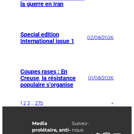
la guerre en Iran
Special edition
02/08/2026
International issue 1
Coupes rases : En
Creuse, la résistance
01/08/2026
populaire s’organise
1
2
3
…
275
→
Media
Suivez-
prolétaire, anti-
nous