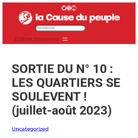
Aller
Twitter
Instagram
YouTube
au
contenu
R
e
Édition Imprimée
c
h
e
r
SORTIE DU N° 10 :
c
h
LES QUARTIERS SE
e
r
SOULEVENT !
(juillet-août 2023)
Uncategorized