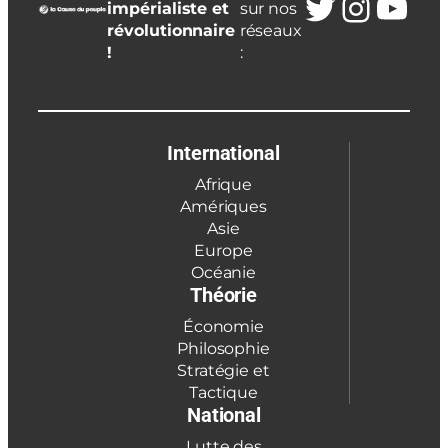
Twitter
Insta
You
impérialiste et
sur nos
révolutionnaire
réseaux
!
:
International
Afrique
Amériques
Asie
Europe
Océanie
Théorie
Économie
Philosophie
Stratégie et
Tactique
National
Lutte des