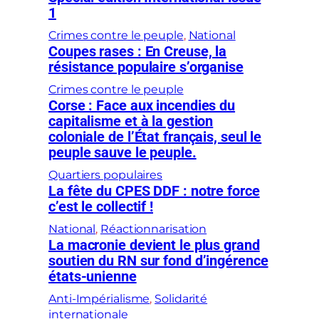
1
Crimes contre le peuple
, 
National
Coupes rases : En Creuse, la
résistance populaire s’organise
Crimes contre le peuple
Corse : Face aux incendies du
capitalisme et à la gestion
coloniale de l’État français, seul le
peuple sauve le peuple.
Quartiers populaires
La fête du CPES DDF : notre force
c’est le collectif !
National
, 
Réactionnarisation
La macronie devient le plus grand
soutien du RN sur fond d’ingérence
états-unienne
Anti-Impérialisme
, 
Solidarité
internationale