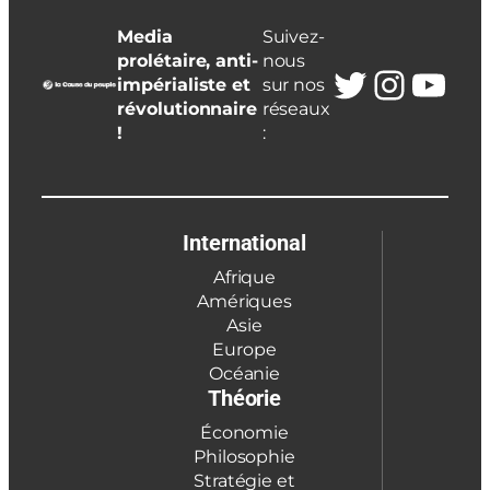
Media
Suivez-
prolétaire, anti-
nous
Twitter
Insta
You
impérialiste et
sur nos
révolutionnaire
réseaux
!
:
International
Afrique
Amériques
Asie
Europe
Océanie
Théorie
Économie
Philosophie
Stratégie et