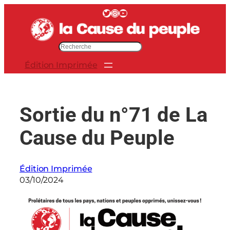
Aller
Twitter
Instagram
YouTube
au
contenu
R
e
Édition Imprimée
c
h
e
r
Sortie du n°71 de La
c
h
Cause du Peuple
e
r
Édition Imprimée
03/10/2024