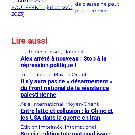
QUARTIERS SE
de classes ne peut
SOULEVENT ! (juillet-août
plus être niée
→
2023)
Lire aussi
Lutte des classes
, 
National
Alex arrêté à nouveau : Stop à la
répression politique !
International
, 
Moyen-Orient
Il n’y aura pas de « désarmement »
du Front national de la résistance
palestinienne
Asie
, 
International
, 
Moyen-Orient
Entre lutte et collusion : la Chine et
les USA dans la guerre en Iran
Édition Imprimée
, 
International
Special edition International issue