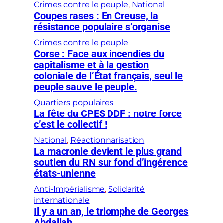
Crimes contre le peuple
, 
National
Coupes rases : En Creuse, la
résistance populaire s’organise
Crimes contre le peuple
Corse : Face aux incendies du
capitalisme et à la gestion
coloniale de l’État français, seul le
peuple sauve le peuple.
Quartiers populaires
La fête du CPES DDF : notre force
c’est le collectif !
National
, 
Réactionnarisation
La macronie devient le plus grand
soutien du RN sur fond d’ingérence
états-unienne
Anti-Impérialisme
, 
Solidarité
internationale
Il y a un an, le triomphe de Georges
Abdallah