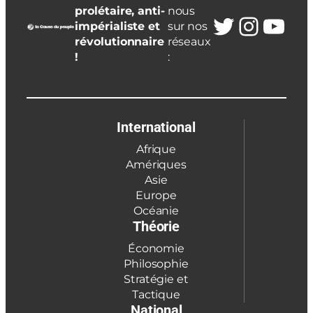
prolétaire, anti-
nous
Twitter
Insta
You
impérialiste et
sur nos
révolutionnaire
réseaux
!
:
International
Afrique
Amériques
Asie
Europe
Océanie
Théorie
Économie
Philosophie
Stratégie et
Tactique
National