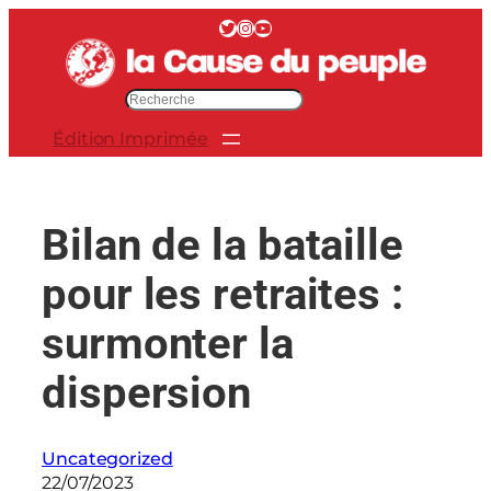
Aller
Twitter
Instagram
YouTube
au
contenu
R
e
Édition Imprimée
c
h
e
r
Bilan de la bataille
c
h
pour les retraites :
e
r
surmonter la
dispersion
Uncategorized
22/07/2023