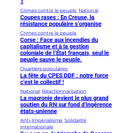
1
Crimes contre le peuple
, 
National
Coupes rases : En Creuse, la
résistance populaire s’organise
Crimes contre le peuple
Corse : Face aux incendies du
capitalisme et à la gestion
coloniale de l’État français, seul le
peuple sauve le peuple.
Quartiers populaires
La fête du CPES DDF : notre force
c’est le collectif !
National
, 
Réactionnarisation
La macronie devient le plus grand
soutien du RN sur fond d’ingérence
états-unienne
Anti-Impérialisme
, 
Solidarité
internationale