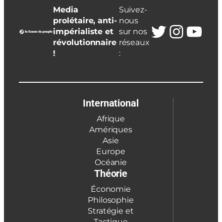
Media
Suivez-
prolétaire, anti-
nous
Twitter
Insta
You
impérialiste et
sur nos
révolutionnaire
réseaux
!
:
International
Afrique
Amériques
Asie
Europe
Océanie
Théorie
Économie
Philosophie
Stratégie et
Tactique