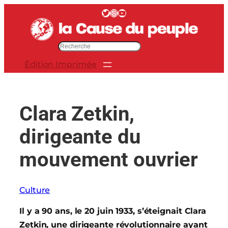
Aller
Twitter
Instagram
YouTube
au
contenu
R
e
Édition Imprimée
c
h
e
r
Clara Zetkin,
c
h
dirigeante du
e
r
mouvement ouvrier
Culture
Il y a 90 ans, le 20 juin 1933, s’éteignait Clara
Zetkin, une dirigeante révolutionnaire ayant