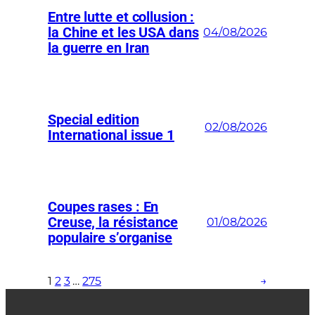
Entre lutte et collusion :
la Chine et les USA dans
04/08/2026
la guerre en Iran
Special edition
02/08/2026
International issue 1
Coupes rases : En
Creuse, la résistance
01/08/2026
populaire s’organise
1
2
3
…
275
→