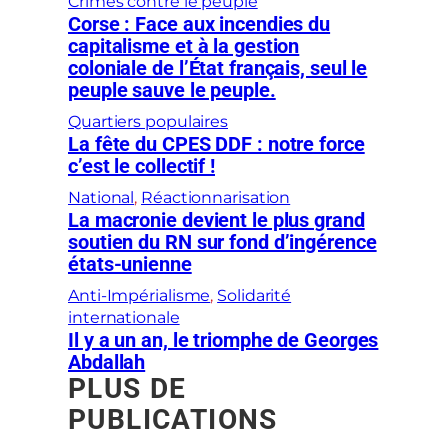
Crimes contre le peuple
Corse : Face aux incendies du
capitalisme et à la gestion
coloniale de l’État français, seul le
peuple sauve le peuple.
Quartiers populaires
La fête du CPES DDF : notre force
c’est le collectif !
National
, 
Réactionnarisation
La macronie devient le plus grand
soutien du RN sur fond d’ingérence
états-unienne
Anti-Impérialisme
, 
Solidarité
internationale
Il y a un an, le triomphe de Georges
Abdallah
PLUS DE
PUBLICATIONS