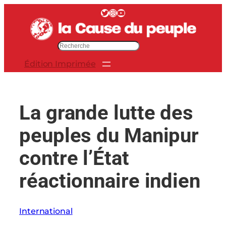
Aller
Twitter
Instagram
YouTube
au
contenu
R
e
Édition Imprimée
c
h
e
r
La grande lutte des
c
h
peuples du Manipur
e
r
contre l’État
réactionnaire indien
International