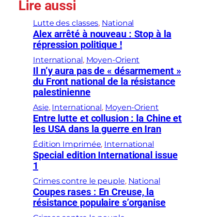
Lire aussi
Lutte des classes
, 
National
Alex arrêté à nouveau : Stop à la
répression politique !
International
, 
Moyen-Orient
Il n’y aura pas de « désarmement »
du Front national de la résistance
palestinienne
Asie
, 
International
, 
Moyen-Orient
Entre lutte et collusion : la Chine et
les USA dans la guerre en Iran
Édition Imprimée
, 
International
Special edition International issue
1
Crimes contre le peuple
, 
National
Coupes rases : En Creuse, la
résistance populaire s’organise