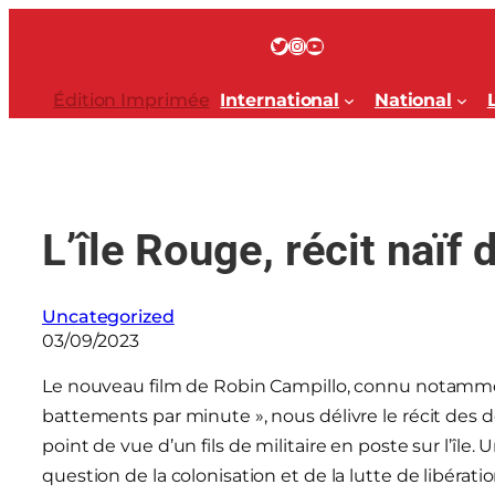
Aller
au
Twitter
Instagram
YouTube
contenu
Édition Imprimée
International
National
L’île Rouge, récit naïf
Uncategorized
03/09/2023
Le nouveau film de Robin Campillo, connu notamment 
battements par minute », nous délivre le récit des
point de vue d’un fils de militaire en poste sur l’île.
question de la colonisation et de la lutte de libérati