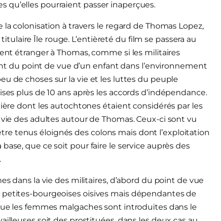
 qu’elles pourraient passer inaperçues.
 la colonisation à travers le regard de Thomas Lopez,
 titulaire Île rouge. L’entièreté du film se passera au
ment étranger à Thomas, comme si les militaires
ulant du point de vue d’un enfant dans l’environnement
u de choses sur la vie et les luttes du peuple
aises plus de 10 ans après les accords d’indépendance.
nière dont les autochtones étaient considérés par les
a vie des adultes autour de Thomas. Ceux-ci sont vu
e tenus éloignés des colons mais dont l’exploitation
base, que ce soit pour faire le service auprès des
.
es dans la vie des militaires, d’abord du point de vue
, petites-bourgeoises oisives mais dépendantes de
sque les femmes malgaches sont introduites dans le
ailleuses soit des prostituées, dans les deux cas au