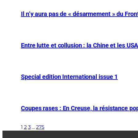
Il n’y aura pas de « désarmement » du Front
Entre lutte et collusion : la Chine et les US
Special edition International issue 1
Coupes rases : En Creuse, la résistance pop
1
2
3
…
275