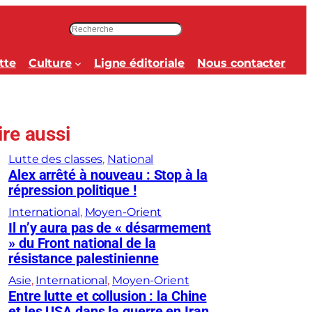
R
e
c
tte
Culture
Ligne éditoriale
Nous contacter
h
e
r
c
ire aussi
h
e
Lutte des classes
, 
National
r
Alex arrêté à nouveau : Stop à la
répression politique !
International
, 
Moyen-Orient
Il n’y aura pas de « désarmement
» du Front national de la
résistance palestinienne
Asie
, 
International
, 
Moyen-Orient
Entre lutte et collusion : la Chine
et les USA dans la guerre en Iran