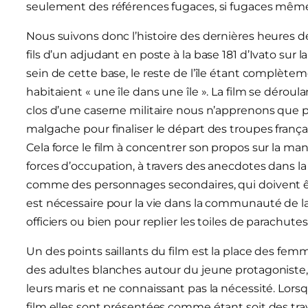
seulement des références fugaces, si fugaces mêmes
Nous suivons donc l’histoire des dernières heures de
fils d’un adjudant en poste à la base 181 d’Ivato sur la
sein de cette base, le reste de l’île étant complète
habitaient « une île dans une île ». La film se déro
clos d’une caserne militaire nous n’apprenons que pe
malgache pour finaliser le départ des troupes franç
Cela force le film à concentrer son propos sur la ma
forces d’occupation, à travers des anecdotes dans l
comme des personnages secondaires, qui doivent êtr
est nécessaire pour la vie dans la communauté de la 
officiers ou bien pour replier les toiles de parachutes
Un des points saillants du film est la place des femm
des adultes blanches autour du jeune protagoniste
leurs maris et ne connaissant pas la nécessité. Lor
film elles sont présentées comme étant soit des trav