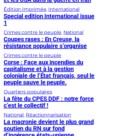
Édition Imprimée
, 
International
Special edition International issue
1
Crimes contre le peuple
, 
National
Coupes rases : En Creuse, la
résistance populaire s’organise
Crimes contre le peuple
Corse : Face aux incendies du
capitalisme et à la gestion
coloniale de l’État français, seul le
peuple sauve le peuple.
Quartiers populaires
La fête du CPES DDF : notre force
c’est le collectif !
National
, 
Réactionnarisation
La macronie devient le plus grand
soutien du RN sur fond
d’ingérence états-unienne