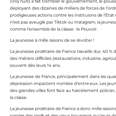
cinq nuits a fait trembler le gouvernement, le pous
déployant des dizaines de milliers de forces de l’or
prodigieuses actions contre les instituions de l’État 
n’est pas aveuglé par Tiktok ou Instagram, la jeun
comme l’ensemble de la classe : le Pouvoir.
La jeunesse à mille raisons de se révolter !
La jeunesse prolétaire de France travaille dur, 40 % 
des métiers difficiles (restaurations, industrie, agric
souvent dès leurs 14 ans.
La jeunesse de France, principalement dans les qua
dépression impactent nombre d’entre eux. Les jeune
des grandes villes font face au harcèlement policier,
la classe.
La jeunesse prolétaire de France a donc mille raisons
paroles des profs et des vieux bourgeois qui leurs dis