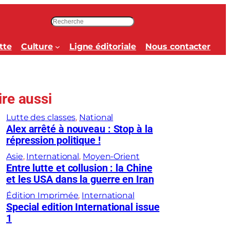
R
e
c
tte
Culture
Ligne éditoriale
Nous contacter
h
e
r
c
ire aussi
h
e
Lutte des classes
, 
National
r
Alex arrêté à nouveau : Stop à la
répression politique !
Asie
, 
International
, 
Moyen-Orient
Entre lutte et collusion : la Chine
et les USA dans la guerre en Iran
Édition Imprimée
, 
International
Special edition International issue
1