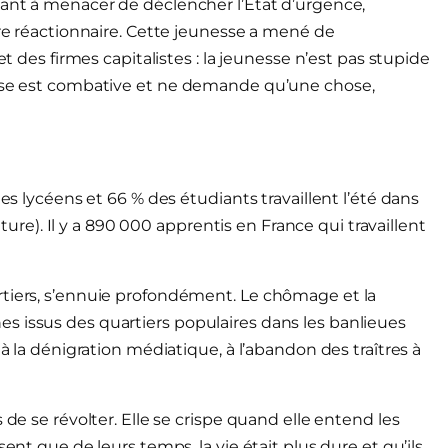
sant à menacer de déclencher l’État d’urgence,
dre réactionnaire. Cette jeunesse a mené de
et des firmes capitalistes : la jeunesse n’est pas stupide
esse est combative et ne demande qu’une chose,
des lycéens et 66 % des étudiants travaillent l’été dans
ulture). Il y a 890 000 apprentis en France qui travaillent
rtiers, s’ennuie profondément. Le chômage et la
s issus des quartiers populaires dans les banlieues
 à la dénigration médiatique, à l’abandon des traîtres à
 de se révolter. Elle se crispe quand elle entend les
ent que de leurs temps, la vie était plus dure et qu’ils