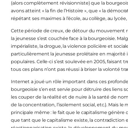
(alors complètement révisionniste) que la bourgeoisi
avons atteint « la fin de l’Histoire », que « la démocr
répétant ses maximes à l’école, au collège, au lycée, e
Cette période de creux, de détour du mouvement révo
la jeunesse s’est couchée face à la bourgeoisie. Malgr
impérialiste, la drogue, la violence policière et sociale
particulièrement la jeunesse prolétaire en majorité i
populaires. Celle-ci s’est soulevée en 2005, faisant t
tous ces plans n’ont pas réussi à briser la volonté tr
Internet a joué un rôle important dans ces profondes
bourgeoisie s’en est servie pour détruire des liens 
les couper de la réalité et de nuire à la santé de no
de la concentration, l’isolement social, etc.). Mais
principale même : le fait que le capitalisme génère d
que tant que le capitalisme existe, la contradiction en
réactionnarisation existe, le développement du mou