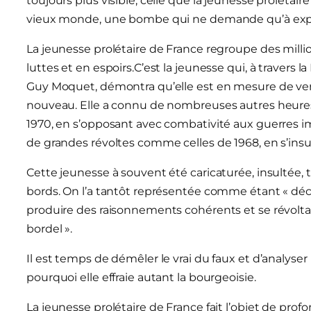
toujours plus visible, celle que la jeunesse proléta
vieux monde, une bombe qui ne demande qu’à explose
La jeunesse prolétaire de France regroupe des millions
luttes et en espoirs.C’est la jeunesse qui, à travers
Guy Moquet, démontra qu’elle est en mesure de verse
nouveau. Elle a connu de nombreuses autres heures
1970, en s’opposant avec combativité aux guerres im
de grandes révoltes comme celles de 1968, en s’ins
Cette jeunesse à souvent été caricaturée, insultée, 
bords. On l’a tantôt représentée comme étant « dé
produire des raisonnements cohérents et se révoltan
bordel ».
Il est temps de démêler le vrai du faux et d’analyser
pourquoi elle effraie autant la bourgeoisie.
La jeunesse prolétaire de France fait l’objet de pr