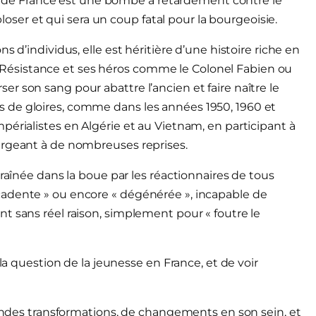
ire de France est une bombe à retardement contre le
r et qui sera un coup fatal pour la bourgeoisie.
 d’individus, elle est héritière d’une histoire riche en
 la Résistance et ses héros comme le Colonel Fabien ou
r son sang pour abattre l’ancien et faire naître le
 de gloires, comme dans les années 1950, 1960 et
périalistes en Algérie et au Vietnam, en participant à
urgeant à de nombreuses reprises.
traînée dans la boue par les réactionnaires de tous
cadente » ou encore « dégénérée », incapable de
t sans réel raison, simplement pour « foutre le
 la question de la jeunesse en France, et de voir
ofondes transformations, de changements en son sein, et