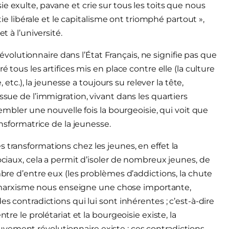
e exulte, pavane et crie sur tous les toits que nous
atie libérale et le capitalisme ont triomphé partout »,
t à l’université.
lutionnaire dans l’État Français, ne signifie pas que
é tous les artifices mis en place contre elle (la culture
, etc.), la jeunesse a toujours su relever la tête,
ssue de l’immigration, vivant dans les quartiers
rembler une nouvelle fois la bourgeoisie, qui voit que
ansformatrice de la jeunesse.
 transformations chez les jeunes, en effet la
sociaux, cela a permit d’isoler de nombreux jeunes, de
mbre d’entre eux (les problèmes d’addictions, la chute
 le marxisme nous enseigne une chose importante,
es contradictions qui lui sont inhérentes ; c’est-à-dire
tre le prolétariat et la bourgeoisie existe, la
vement révolutionnaire existe ; ces contradictions