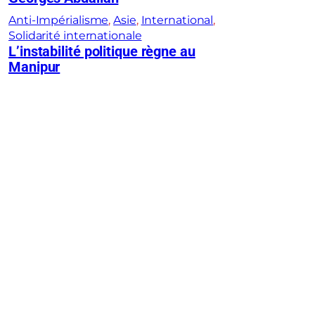
Anti-Impérialisme
, 
Asie
, 
International
, 
Solidarité internationale
L’instabilité politique règne au
Manipur