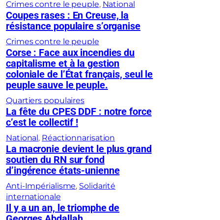
Crimes contre le peuple
, 
National
Coupes rases : En Creuse, la
résistance populaire s’organise
Crimes contre le peuple
Corse : Face aux incendies du
capitalisme et à la gestion
coloniale de l’État français, seul le
peuple sauve le peuple.
Quartiers populaires
La fête du CPES DDF : notre force
c’est le collectif !
National
, 
Réactionnarisation
La macronie devient le plus grand
soutien du RN sur fond
d’ingérence états-unienne
Anti-Impérialisme
, 
Solidarité
internationale
Il y a un an, le triomphe de
Georges Abdallah