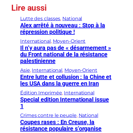
Lire aussi
Lutte des classes
, 
National
Alex arrêté à nouveau : Stop à la
répression politique !
International
, 
Moyen-Orient
Il n’y aura pas de « désarmement »
du Front national de la résistance
palestinienne
Asie
, 
International
, 
Moyen-Orient
Entre lutte et collusion : la Chine et
les USA dans la guerre en Iran
Édition Imprimée
, 
International
Special edition International issue
1
Crimes contre le peuple
, 
National
Coupes rases : En Creuse, la
résistance populaire s’organise