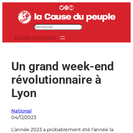
Aller
Twitter
Instagram
YouTube
au
contenu
R
e
Édition Imprimée
c
h
e
r
Un grand week-end
c
h
révolutionnaire à
e
r
Lyon
National
04/12/2023
L’année 2023 a probablement été l’année la