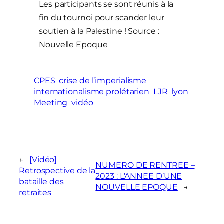
Les participants se sont réunis à la
fin du tournoi pour scander leur
soutien à la Palestine ! Source :
Nouvelle Epoque
CPES
crise de l’imperialisme
internationalisme prolétarien
LJR
lyon
Meeting
vidéo
←
[Vidéo]
NUMERO DE RENTREE –
Retrospective de la
2023 : L’ANNEE D’UNE
bataille des
NOUVELLE EPOQUE
→
retraites