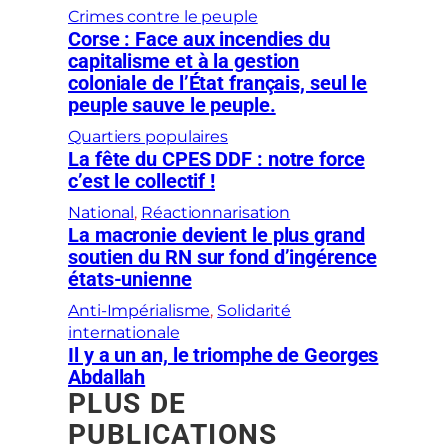
Crimes contre le peuple
Corse : Face aux incendies du
capitalisme et à la gestion
coloniale de l’État français, seul le
peuple sauve le peuple.
Quartiers populaires
La fête du CPES DDF : notre force
c’est le collectif !
National
, 
Réactionnarisation
La macronie devient le plus grand
soutien du RN sur fond d’ingérence
états-unienne
Anti-Impérialisme
, 
Solidarité
internationale
Il y a un an, le triomphe de Georges
Abdallah
PLUS DE
PUBLICATIONS