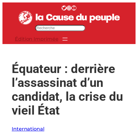
Aller
Twitter
Instagram
YouTube
au
contenu
R
e
Édition Imprimée
c
h
e
r
Équateur : derrière
c
h
l’assassinat d’un
e
r
candidat, la crise du
vieil État
International