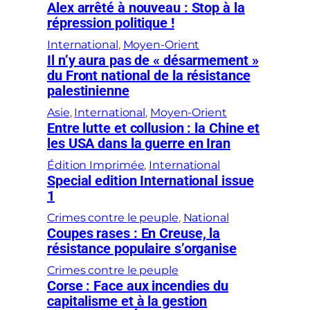
Alex arrêté à nouveau : Stop à la
répression politique !
International
, 
Moyen-Orient
Il n’y aura pas de « désarmement »
du Front national de la résistance
palestinienne
Asie
, 
International
, 
Moyen-Orient
Entre lutte et collusion : la Chine et
les USA dans la guerre en Iran
Édition Imprimée
, 
International
Special edition International issue
1
Crimes contre le peuple
, 
National
Coupes rases : En Creuse, la
résistance populaire s’organise
Crimes contre le peuple
Corse : Face aux incendies du
capitalisme et à la gestion