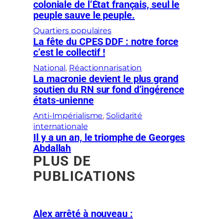
coloniale de l’État français, seul le
peuple sauve le peuple.
Quartiers populaires
La fête du CPES DDF : notre force
c’est le collectif !
National
, 
Réactionnarisation
La macronie devient le plus grand
soutien du RN sur fond d’ingérence
états-unienne
Anti-Impérialisme
, 
Solidarité
internationale
Il y a un an, le triomphe de Georges
Abdallah
PLUS DE
PUBLICATIONS
Alex arrêté à nouveau :