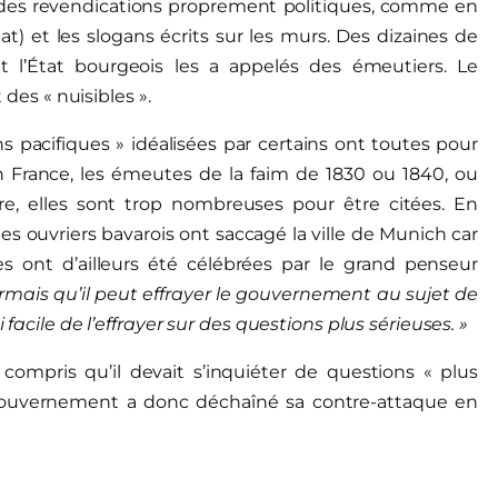
 des revendications proprement politiques, comme en
t) et les slogans écrits sur les murs. Des dizaines de
 et l’État bourgeois les a appelés des émeutiers. Le
 des « nuisibles ».
ns pacifiques » idéalisées par certains ont toutes pour
n France, les émeutes de la faim de 1830 ou 1840, ou
e, elles sont trop nombreuses pour être citées. En
es ouvriers bavarois ont saccagé la ville de Munich car
les ont d’ailleurs été célébrées par le grand penseur
ormais qu’il peut effrayer le gouvernement au sujet de
 facile de l’effrayer sur des questions plus sérieuses. »
 compris qu’il devait s’inquiéter de questions « plus
 gouvernement a donc déchaîné sa contre-attaque en