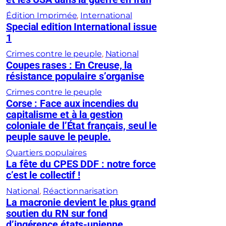
Édition Imprimée
, 
International
Special edition International issue
1
Crimes contre le peuple
, 
National
Coupes rases : En Creuse, la
résistance populaire s’organise
Crimes contre le peuple
Corse : Face aux incendies du
capitalisme et à la gestion
coloniale de l’État français, seul le
peuple sauve le peuple.
Quartiers populaires
La fête du CPES DDF : notre force
c’est le collectif !
National
, 
Réactionnarisation
La macronie devient le plus grand
soutien du RN sur fond
d’ingérence états-unienne