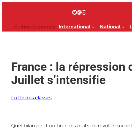
Aller
au
Twitter
Instagram
YouTube
contenu
Édition Imprimée
International
National
France : la répression 
Juillet s’intensifie
Lutte des classes
Quel bilan peut-on tirer des nuits de révolte qui on