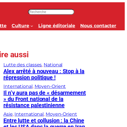
R
e
c
tte
Culture
Ligne éditoriale
Nous contacter
h
e
r
c
ire aussi
h
e
Lutte des classes
, 
National
r
Alex arrêté à nouveau : Stop à la
répression politique !
International
, 
Moyen-Orient
Il n’y aura pas de « désarmement
» du Front national de la
résistance palestinienne
Asie
, 
International
, 
Moyen-Orient
Entre lutte et collusion : la Chine
et les USA dans la guerre en Iran