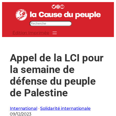
Aller
Twitter
Instagram
YouTube
au
contenu
R
e
Édition Imprimée
c
h
e
r
Appel de la LCI pour
c
h
la semaine de
e
r
défense du peuple
de Palestine
International
 · 
Solidarité internationale
09/12/2023