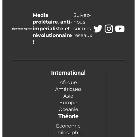
Media
Suivez-
prolétaire, anti-
nous
Twitter
Insta
You
impérialiste et
sur nos
révolutionnaire
réseaux
!
:
International
Afrique
Amériques
Asie
Europe
Océanie
Théorie
Économie
Philosophie