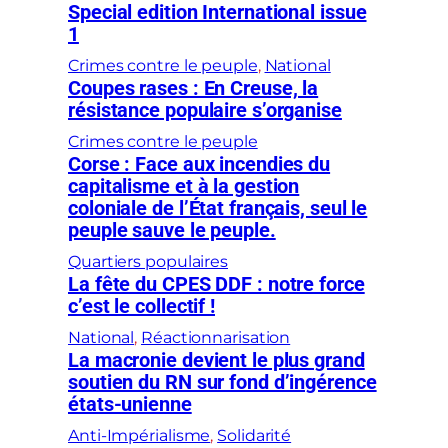
Special edition International issue
1
Crimes contre le peuple
, 
National
Coupes rases : En Creuse, la
résistance populaire s’organise
Crimes contre le peuple
Corse : Face aux incendies du
capitalisme et à la gestion
coloniale de l’État français, seul le
peuple sauve le peuple.
Quartiers populaires
La fête du CPES DDF : notre force
c’est le collectif !
National
, 
Réactionnarisation
La macronie devient le plus grand
soutien du RN sur fond d’ingérence
états-unienne
Anti-Impérialisme
, 
Solidarité