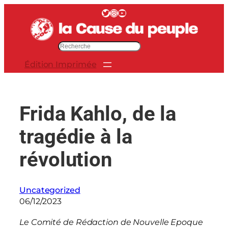
Aller
Twitter
Instagram
YouTube
au
contenu
R
e
Édition Imprimée
c
h
e
r
Frida Kahlo, de la
c
h
tragédie à la
e
r
révolution
Uncategorized
06/12/2023
Le Comité de Rédaction de Nouvelle Epoque