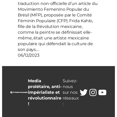
traduction non-officielle d’un article du
Movimiento Femenino Popular du
Brésil (MFP), proposée par le Comité
Féminin Populaire (CFP). Frida Kahlo,
fille de la Révolution mexicaine,
comme la peintre se définissait elle-
même, était une artiste mexicaine
populaire qui défendait la culture de
son pays.…
06/12/2023
Media
Suivez-
prolétaire, anti-
nous
Twitter
Insta
You
impérialiste et
sur nos
révolutionnaire
réseaux
!
: