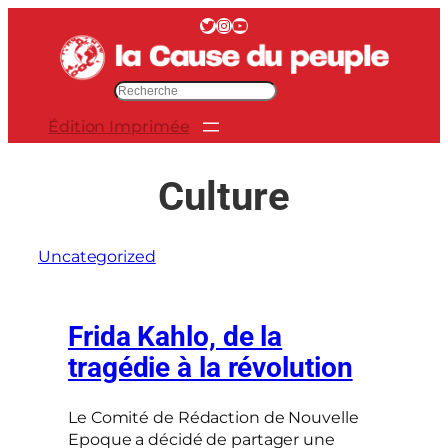
Aller
Twitter
Instagram
YouTube
au
contenu
R
e
Édition Imprimée
c
h
e
Culture
r
c
h
Uncategorized
e
r
Frida Kahlo, de la
tragédie à la révolution
Le Comité de Rédaction de Nouvelle
Epoque a décidé de partager une