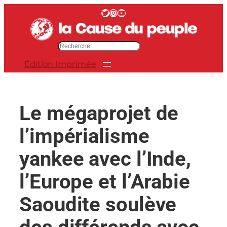
Aller
Twitter
Instagram
YouTube
au
contenu
R
e
Édition Imprimée
c
h
e
r
Le mégaprojet de
c
h
l’impérialisme
e
r
yankee avec l’Inde,
l’Europe et l’Arabie
Saoudite soulève