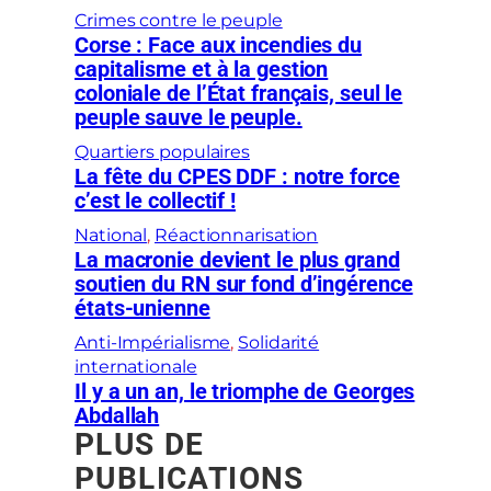
Crimes contre le peuple
Corse : Face aux incendies du
capitalisme et à la gestion
coloniale de l’État français, seul le
peuple sauve le peuple.
Quartiers populaires
La fête du CPES DDF : notre force
c’est le collectif !
National
, 
Réactionnarisation
La macronie devient le plus grand
soutien du RN sur fond d’ingérence
états-unienne
Anti-Impérialisme
, 
Solidarité
internationale
Il y a un an, le triomphe de Georges
Abdallah
PLUS DE
PUBLICATIONS