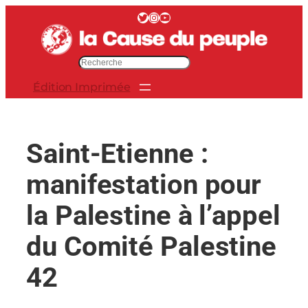
Aller
Twitter
Instagram
YouTube
au
contenu
R
e
Édition Imprimée
c
h
e
r
Saint-Etienne :
c
h
manifestation pour
e
r
la Palestine à l’appel
du Comité Palestine
42