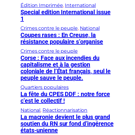
Édition Imprimée
, 
International
Special edition International issue
1
Crimes contre le peuple
, 
National
Coupes rases : En Creuse, la
résistance populaire s’organise
Crimes contre le peuple
Corse : Face aux incendies du
capitalisme et à la gestion
coloniale de l’État français, seul le
peuple sauve le peuple.
Quartiers populaires
La fête du CPES DDF : notre force
c’est le collectif !
National
, 
Réactionnarisation
La macronie devient le plus grand
soutien du RN sur fond d’ingérence
états-unienne