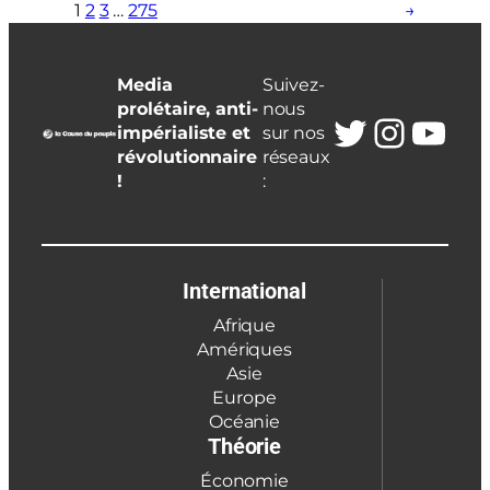
1
2
3
…
275
→
Media
Suivez-
prolétaire, anti-
nous
Twitter
Insta
You
impérialiste et
sur nos
révolutionnaire
réseaux
!
:
International
Afrique
Amériques
Asie
Europe
Océanie
Théorie
Économie