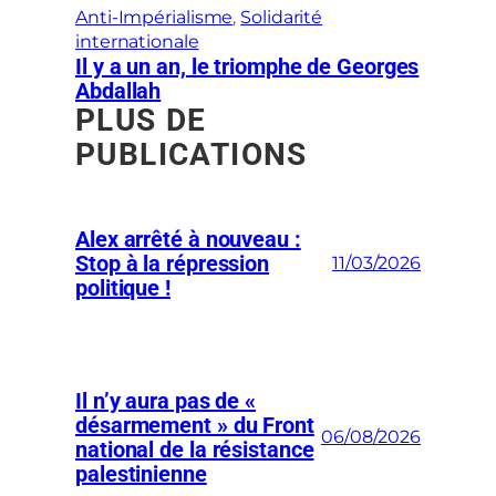
Anti-Impérialisme
, 
Solidarité
internationale
Il y a un an, le triomphe de Georges
Abdallah
PLUS DE
PUBLICATIONS
Alex arrêté à nouveau :
Stop à la répression
11/03/2026
politique !
Il n’y aura pas de «
désarmement » du Front
06/08/2026
national de la résistance
palestinienne