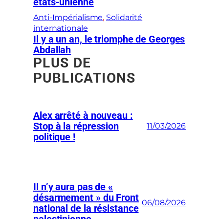
états-unienne
Anti-Impérialisme
, 
Solidarité
internationale
Il y a un an, le triomphe de Georges
Abdallah
PLUS DE
PUBLICATIONS
Alex arrêté à nouveau :
Stop à la répression
11/03/2026
politique !
Il n’y aura pas de «
désarmement » du Front
06/08/2026
national de la résistance