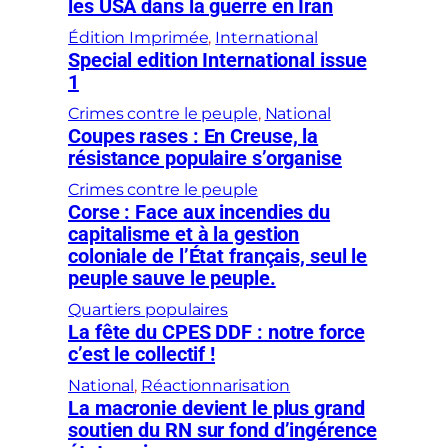
les USA dans la guerre en Iran
Édition Imprimée
, 
International
Special edition International issue
1
Crimes contre le peuple
, 
National
Coupes rases : En Creuse, la
résistance populaire s’organise
Crimes contre le peuple
Corse : Face aux incendies du
capitalisme et à la gestion
coloniale de l’État français, seul le
peuple sauve le peuple.
Quartiers populaires
La fête du CPES DDF : notre force
c’est le collectif !
National
, 
Réactionnarisation
La macronie devient le plus grand
soutien du RN sur fond d’ingérence