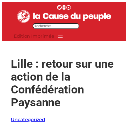
Aller
Twitter
Instagram
YouTube
au
contenu
R
e
Édition Imprimée
c
h
e
r
Lille : retour sur une
c
h
action de la
e
r
Confédération
Paysanne
Uncategorized