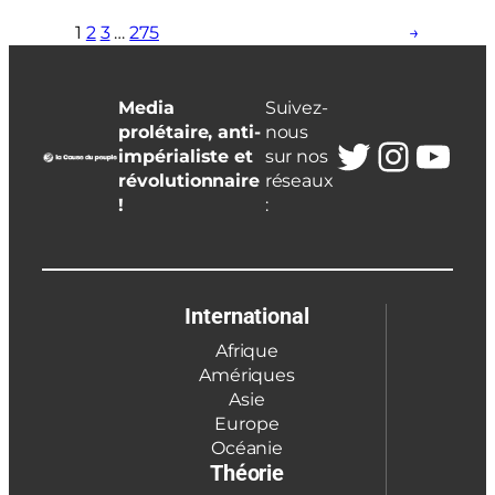
1
2
3
…
275
→
Media
Suivez-
prolétaire, anti-
nous
Twitter
Insta
You
impérialiste et
sur nos
révolutionnaire
réseaux
!
:
International
Afrique
Amériques
Asie
Europe
Océanie
Théorie