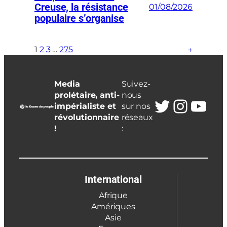
Creuse, la résistance
01/08/2026
populaire s’organise
1
2
3
…
275
→
Media
Suivez-
prolétaire, anti-
nous
Twitter
Insta
You
impérialiste et
sur nos
révolutionnaire
réseaux
!
:
International
Afrique
Amériques
Asie