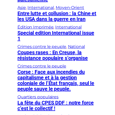
Asie
, 
International
, 
Moyen-Orient
Entre lutte et collusion : la Chine et
les USA dans la guerre en Iran
Édition Imprimée
, 
International
Special edition International issue
1
Crimes contre le peuple
, 
National
Coupes rases : En Creuse, la
résistance populaire s’organise
Crimes contre le peuple
Corse : Face aux incendies du
capitalisme et à la gestion
coloniale de l’État français, seul le
peuple sauve le peuple.
Quartiers populaires
La fête du CPES DDF : notre force
c’est le collectif !