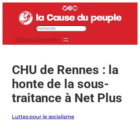
Aller
Twitter
Instagram
YouTube
au
contenu
R
e
Édition Imprimée
c
h
e
r
CHU de Rennes : la
c
h
honte de la sous-
e
r
traitance à Net Plus
Luttes pour le socialisme