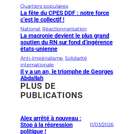
Quartiers populaires
La fête du CPES DDF : notre force
c’est le collectif !
National
, 
Réactionnarisation
La macronie devient le plus grand
soutien du RN sur fond d’ingérence
états-unienne
Anti-Impérialisme
, 
Solidarité
internationale
Il y a un an, le triomphe de Georges
Abdallah
PLUS DE
PUBLICATIONS
Alex arrêté à nouveau :
Stop à la répression
11/03/2026
politique !