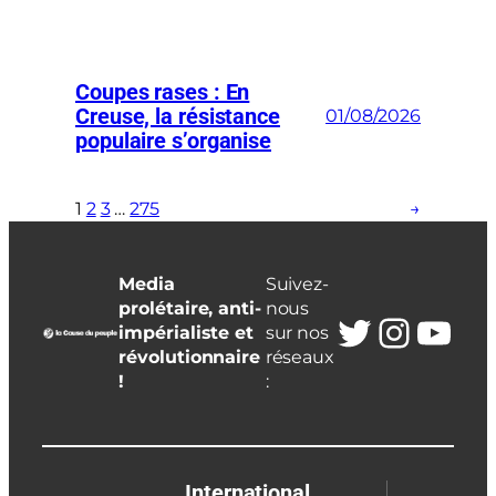
Coupes rases : En
Creuse, la résistance
01/08/2026
populaire s’organise
1
2
3
…
275
→
Media
Suivez-
prolétaire, anti-
nous
Twitter
Insta
You
impérialiste et
sur nos
révolutionnaire
réseaux
!
:
International