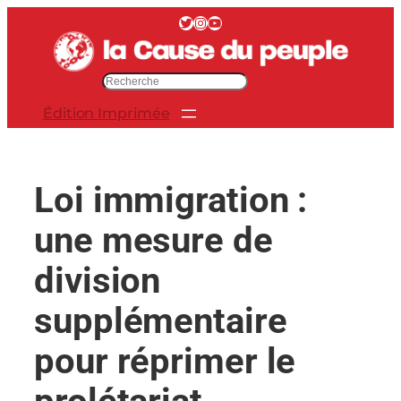
Aller
Twitter
Instagram
YouTube
au
contenu
R
e
Édition Imprimée
c
h
e
r
Loi immigration :
c
h
une mesure de
e
r
division
supplémentaire
pour réprimer le