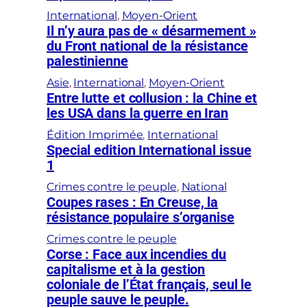
International
, 
Moyen-Orient
Il n’y aura pas de « désarmement »
du Front national de la résistance
palestinienne
Asie
, 
International
, 
Moyen-Orient
Entre lutte et collusion : la Chine et
les USA dans la guerre en Iran
Édition Imprimée
, 
International
Special edition International issue
1
Crimes contre le peuple
, 
National
Coupes rases : En Creuse, la
résistance populaire s’organise
Crimes contre le peuple
Corse : Face aux incendies du
capitalisme et à la gestion
coloniale de l’État français, seul le
peuple sauve le peuple.