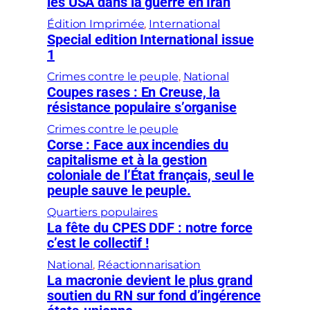
les USA dans la guerre en Iran
Édition Imprimée
, 
International
Special edition International issue
1
Crimes contre le peuple
, 
National
Coupes rases : En Creuse, la
résistance populaire s’organise
Crimes contre le peuple
Corse : Face aux incendies du
capitalisme et à la gestion
coloniale de l’État français, seul le
peuple sauve le peuple.
Quartiers populaires
La fête du CPES DDF : notre force
c’est le collectif !
National
, 
Réactionnarisation
La macronie devient le plus grand
soutien du RN sur fond d’ingérence