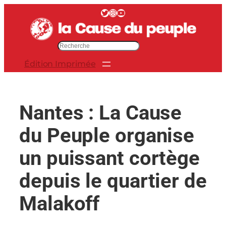
Aller
Twitter
Instagram
YouTube
au
contenu
R
e
Édition Imprimée
c
h
e
r
Nantes : La Cause
c
h
du Peuple organise
e
r
un puissant cortège
depuis le quartier de
Malakoff