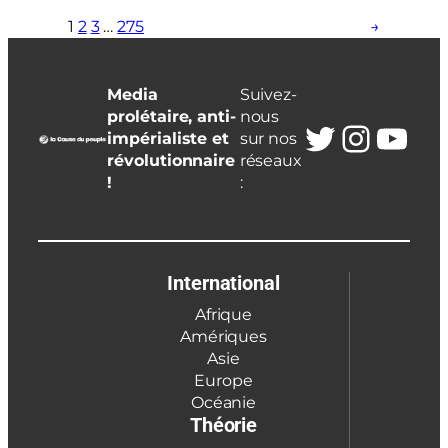
1
2
3
…
275
→
Media
Suivez-
prolétaire, anti-
nous
Twitter
Insta
You
impérialiste et
sur nos
révolutionnaire
réseaux
!
:
International
Afrique
Amériques
Asie
Europe
Océanie
Théorie