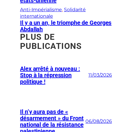
états-unienne
Anti-Impérialisme
, 
Solidarité
internationale
Il y a un an, le triomphe de Georges
Abdallah
PLUS DE
PUBLICATIONS
Alex arrêté à nouveau :
Stop à la répression
11/03/2026
politique !
Il n’y aura pas de «
désarmement » du Front
06/08/2026
national de la résistance
palestinienne