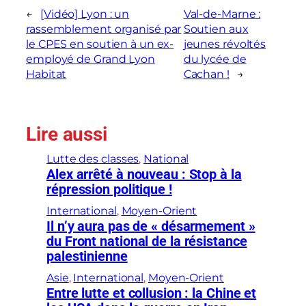
←
[Vidéo] Lyon : un
Val-de-Marne :
rassemblement organisé par
Soutien aux
le CPES en soutien à un ex-
jeunes révoltés
employé de Grand Lyon
du lycée de
Habitat
Cachan !
→
Lire aussi
Lutte des classes
, 
National
Alex arrêté à nouveau : Stop à la
répression politique !
International
, 
Moyen-Orient
Il n’y aura pas de « désarmement »
du Front national de la résistance
palestinienne
Asie
, 
International
, 
Moyen-Orient
Entre lutte et collusion : la Chine et