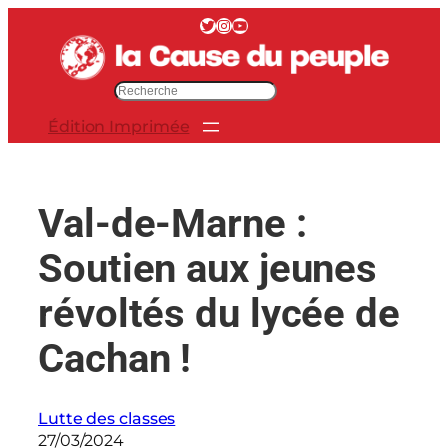
Aller
Twitter
Instagram
YouTube
au
contenu
R
e
Édition Imprimée
c
h
e
r
Val-de-Marne :
c
h
Soutien aux jeunes
e
r
révoltés du lycée de
Cachan !
Lutte des classes
27/03/2024