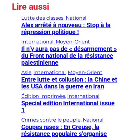
Lire aussi
Lutte des classes
, 
National
Alex arrêté à nouveau : Stop à la
répression politique !
International
, 
Moyen-Orient
Il n’y aura pas de « désarmement »
du Front national de la résistance
palestinienne
Asie
, 
International
, 
Moyen-Orient
Entre lutte et collusion : la Chine et
les USA dans la guerre en Iran
Édition Imprimée
, 
International
Special edition International issue
1
Crimes contre le peuple
, 
National
Coupes rases : En Creuse, la
résistance populaire s’organise