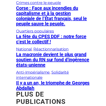
Crimes contre le peuple
Corse : Face aux incendies du
capitalisme et à la gestion
coloniale de l’État français, seul le
peuple sauve le peuple.
Quartiers populaires
La fête du CPES DDF : notre force
c’est le collectif !
National
, 
Réactionnarisation
La macronie devient le plus grand
soutien du RN sur fond d’ingérence
états-unienne
Anti-Impérialisme
, 
Solidarité
internationale
Il y a un an, le triomphe de Georges
Abdallah
PLUS DE
PUBLICATIONS