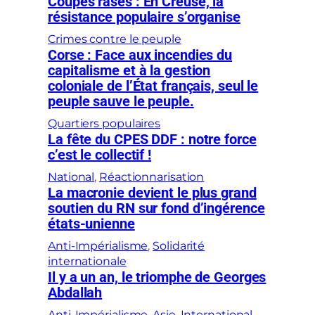
Coupes rases : En Creuse, la
résistance populaire s’organise
Crimes contre le peuple
Corse : Face aux incendies du
capitalisme et à la gestion
coloniale de l’État français, seul le
peuple sauve le peuple.
Quartiers populaires
La fête du CPES DDF : notre force
c’est le collectif !
National
, 
Réactionnarisation
La macronie devient le plus grand
soutien du RN sur fond d’ingérence
états-unienne
Anti-Impérialisme
, 
Solidarité
internationale
Il y a un an, le triomphe de Georges
Abdallah
Anti-Impérialisme
, 
Asie
, 
International
, 