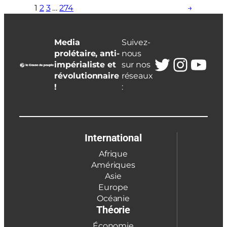
1
2
3
…
274
→
Media
Suivez-
prolétaire, anti-
nous
Twitter
Insta
You
impérialiste et
sur nos
révolutionnaire
réseaux
!
:
International
Afrique
Amériques
Asie
Europe
Océanie
Théorie
Économie