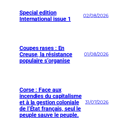
Special edition
02/08/2026
International issue 1
Coupes rases : En
Creuse, la résistance
01/08/2026
populaire s’organise
Corse : Face aux
incendies du capitalisme
et à la gestion coloniale
31/07/2026
de l’État français, seul le
peuple sauve le peuple.