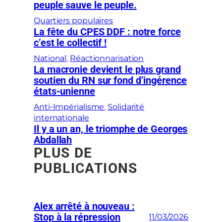
peuple sauve le peuple.
Quartiers populaires
La fête du CPES DDF : notre force
c’est le collectif !
National
, 
Réactionnarisation
La macronie devient le plus grand
soutien du RN sur fond d’ingérence
états-unienne
Anti-Impérialisme
, 
Solidarité
internationale
Il y a un an, le triomphe de Georges
Abdallah
PLUS DE
PUBLICATIONS
Alex arrêté à nouveau :
Stop à la répression
11/03/2026