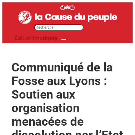
Aller
Twitter
Instagram
YouTube
au
contenu
R
e
Édition Imprimée
c
h
e
r
Communiqué de la
c
h
Fosse aux Lyons :
e
r
Soutien aux
organisation
menacées de