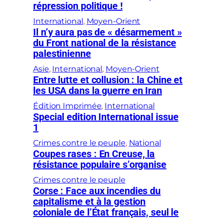
répression politique !
International
, 
Moyen-Orient
Il n’y aura pas de « désarmement »
du Front national de la résistance
palestinienne
Asie
, 
International
, 
Moyen-Orient
Entre lutte et collusion : la Chine et
les USA dans la guerre en Iran
Édition Imprimée
, 
International
Special edition International issue
1
Crimes contre le peuple
, 
National
Coupes rases : En Creuse, la
résistance populaire s’organise
Crimes contre le peuple
Corse : Face aux incendies du
capitalisme et à la gestion
coloniale de l’État français, seul le