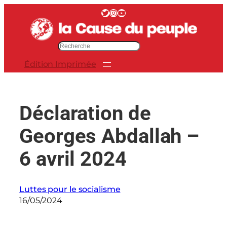
Aller
Twitter
Instagram
YouTube
au
contenu
R
e
Édition Imprimée
c
h
e
r
Déclaration de
c
h
Georges Abdallah –
e
r
6 avril 2024
Luttes pour le socialisme
16/05/2024