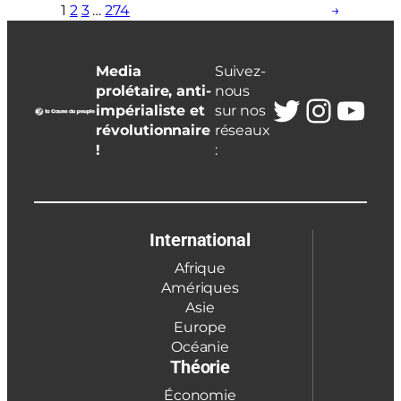
1
2
3
…
274
→
Media
Suivez-
prolétaire, anti-
nous
Twitter
Insta
You
impérialiste et
sur nos
révolutionnaire
réseaux
!
:
International
Afrique
Amériques
Asie
Europe
Océanie
Théorie
Économie