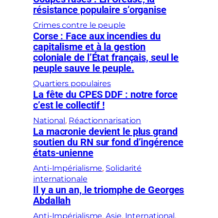
résistance populaire s’organise
Crimes contre le peuple
Corse : Face aux incendies du
capitalisme et à la gestion
coloniale de l’État français, seul le
peuple sauve le peuple.
Quartiers populaires
La fête du CPES DDF : notre force
c’est le collectif !
National
, 
Réactionnarisation
La macronie devient le plus grand
soutien du RN sur fond d’ingérence
états-unienne
Anti-Impérialisme
, 
Solidarité
internationale
Il y a un an, le triomphe de Georges
Abdallah
Anti-Impérialisme
, 
Asie
, 
International
, 