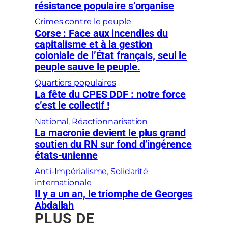
résistance populaire s’organise
Crimes contre le peuple
Corse : Face aux incendies du
capitalisme et à la gestion
coloniale de l’État français, seul le
peuple sauve le peuple.
Quartiers populaires
La fête du CPES DDF : notre force
c’est le collectif !
National
, 
Réactionnarisation
La macronie devient le plus grand
soutien du RN sur fond d’ingérence
états-unienne
Anti-Impérialisme
, 
Solidarité
internationale
Il y a un an, le triomphe de Georges
Abdallah
PLUS DE