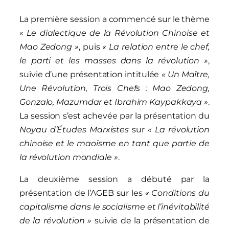
La première session a commencé sur le thème
«
Le dialectique de la Révolution Chinoise et
Mao Zedong »
, puis
« La relation entre le chef,
le parti et les masses dans la révolution »
,
suivie d’une présentation intitulée
«
Un Maître,
Une Révolution, Trois Chefs :
Mao
Z
edo
n
g,
Gonzalo, Mazumdar et
I
brahim Kaypakkaya »
.
La session s’est achevée par la présentation du
Noyau
d
‘
É
tudes
M
arxistes
sur
« La révolution
chinoise et le mao
ï
sme en tant que partie de
la révolution mondiale »
.
La deuxième session a débuté par la
présentation de l’AGEB sur les
« Conditions du
capitalisme dans le socialisme et l’inévitabilité
de la révolution »
suivie de la présentation de