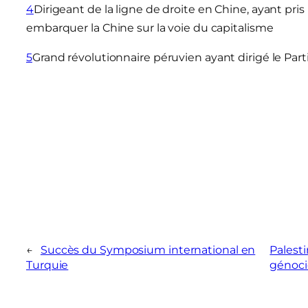
4
Dirigeant de la ligne de droite en Chine, ayant pri
embarquer la Chine sur la voie du capitalisme
5
Grand révolutionnaire péruvien ayant dirigé le Pa
←
Succès du Symposium international en
Palesti
Turquie
génoci