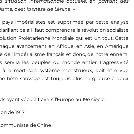
situation internationale actuelle, en partant des
sme, c’est la thèse de Lénine. »
es pays impérialistes est supprimée par cette analyse
larifiant cela, il faut comprendre la révolution socialiste
lution Prolétarienne Mondiale qui est un tout. Cette
t chaque avancement en Afrique, en Asie, en Amérique
ase de l’impérialisme français et donc, de notre ennemi
 servira les peuples du monde entier. L’agressivité
dra à la mort son système monstrueux, doit être vue
Une bête sauvage est toujours plus hargneuse à deux
 ayant vécu à travers l’Europe au 19è siècle
ion de 1917
ti Communiste de Chine