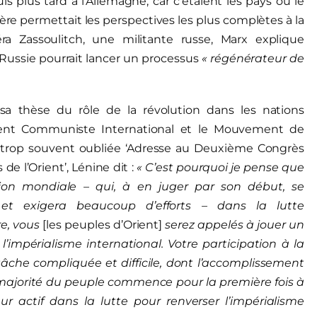
s plus tard à l’Allemagne, car c’étaient les pays où le
re permettait les perspectives les plus complètes à la
éra Zassoulitch, une militante russe, Marx explique
Russie pourrait lancer un processus
« régénérateur de
a thèse du rôle de la révolution dans les nations
ent Communiste International et le Mouvement de
la trop souvent oubliée ‘Adresse au Deuxième Congrès
 l’Orient’, Lénine dit :
« C’est pourquoi je pense que
tion mondiale – qui, à en juger par son début, se
t exigera beaucoup d’efforts – dans la lutte
e, vous
[les peuples d’Orient]
serez appelés à jouer un
l’impérialisme international. Votre participation à la
tâche compliquée et difficile, dont l’accomplissement
 majorité du peuple commence pour la première fois à
 actif dans la lutte pour renverser l’impérialisme