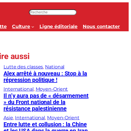
R
e
c
tte
Culture
Ligne éditoriale
Nous contacter
h
e
r
c
ire aussi
h
e
Lutte des classes
, 
National
r
Alex arrêté à nouveau : Stop à la
répression politique !
International
, 
Moyen-Orient
Il n’y aura pas de « désarmement
» du Front national de la
résistance palestinienne
Asie
, 
International
, 
Moyen-Orient
Entre lutte et collusion : la Chine
et les USA dans la guerre en Iran