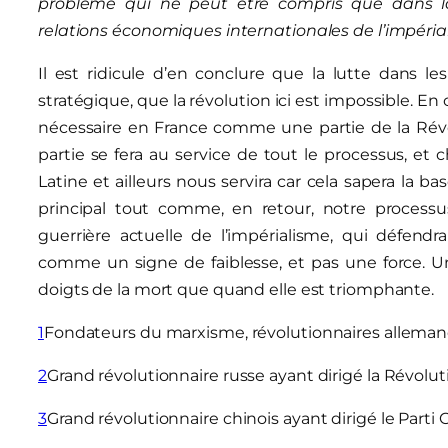
problème qui ne peut être compris que dans la 
relations économiques internationales de l’impériali
Il est ridicule d’en conclure que la lutte dans l
stratégique, que la révolution ici est impossible. En c
nécessaire en France comme une partie de la Révo
partie se fera au service de tout le processus, e
Latine et ailleurs nous servira car cela sapera la b
principal tout comme, en retour, notre processus
guerrière actuelle de l’impérialisme, qui défen
comme un signe de faiblesse, et pas une force. 
doigts de la mort que quand elle est triomphante.
1
Fondateurs du marxisme, révolutionnaires allemands
2
Grand révolutionnaire russe ayant dirigé la Révolut
3
Grand révolutionnaire chinois ayant dirigé le Par