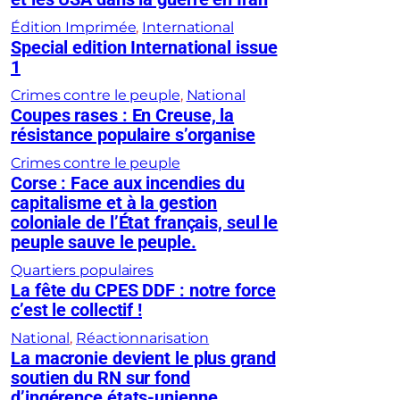
Édition Imprimée
, 
International
Special edition International issue
1
Crimes contre le peuple
, 
National
Coupes rases : En Creuse, la
résistance populaire s’organise
Crimes contre le peuple
Corse : Face aux incendies du
capitalisme et à la gestion
coloniale de l’État français, seul le
peuple sauve le peuple.
Quartiers populaires
La fête du CPES DDF : notre force
c’est le collectif !
National
, 
Réactionnarisation
La macronie devient le plus grand
soutien du RN sur fond
d’ingérence états-unienne