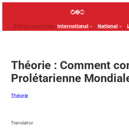
Aller
au
Twitter
Instagram
YouTube
contenu
Édition Imprimée
International
National
Théorie : Comment co
Prolétarienne Mondial
Théorie
Translator