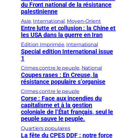
du Front national de la résistance
palestinienne
Asie
, 
International
, 
Moyen-Orient
Entre lutte et collusion : la Chine et
les USA dans la guerre en Iran
Édition Imprimée
, 
International
Special edition International issue
1
Crimes contre le peuple
, 
National
Coupes rases : En Creuse, la
résistance populaire s’organise
Crimes contre le peuple
Corse : Face aux incendies du
capitalisme et à la gestion
coloniale de l’État français, seul le
peuple sauve le peuple.
Quartiers populaires
La fête du CPES DDF : notre force