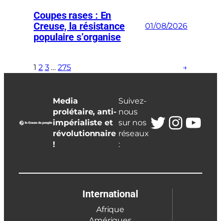
Coupes rases : En
Creuse, la résistance
01/08/2026
populaire s’organise
1
2
3
…
275
→
Media
Suivez-
prolétaire, anti-
nous
Twitter
Insta
You
impérialiste et
sur nos
révolutionnaire
réseaux
!
:
International
Afrique
Amériques