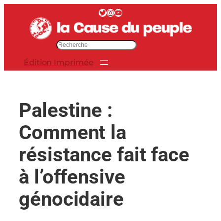
Aller
Twitter
Instagram
YouTube
au
contenu
R
e
Édition Imprimée
c
h
e
r
Palestine :
c
h
Comment la
e
r
résistance fait face
à l’offensive
génocidaire