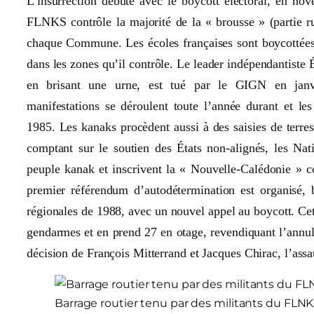
L’insurrection débute avec le boycott électoral, en no
FLNKS contrôle la majorité de la « brousse » (partie ru
chaque Commune. Les écoles françaises sont boycottées
dans les zones qu’il contrôle. Le leader indépendantiste
en brisant une urne, est tué par le GIGN en janvie
manifestations se déroulent toute l’année durant et les 
1985. Les kanaks procèdent aussi à des saisies de terres,
comptant sur le soutien des États non-alignés, les Nat
peuple kanak et inscrivent la « Nouvelle-Calédonie » 
premier référendum d’autodétermination est organisé, b
régionales de 1988, avec un nouvel appel au boycott. Ce
gendarmes et en prend 27 en otage, revendiquant l’annula
décision de François Mitterrand et Jacques Chirac, l’assa
Barrage routier tenu par des militants du FLNKS