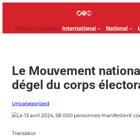
Aller
au
Twitter
Instagram
YouTube
contenu
Édition Imprimée
International
National
Le Mouvement national
dégel du corps élector
Uncategorized
Translator