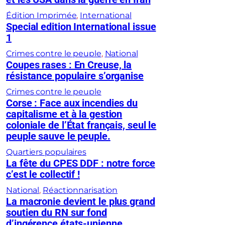
Édition Imprimée
, 
International
Special edition International issue
1
Crimes contre le peuple
, 
National
Coupes rases : En Creuse, la
résistance populaire s’organise
Crimes contre le peuple
Corse : Face aux incendies du
capitalisme et à la gestion
coloniale de l’État français, seul le
peuple sauve le peuple.
Quartiers populaires
La fête du CPES DDF : notre force
c’est le collectif !
National
, 
Réactionnarisation
La macronie devient le plus grand
soutien du RN sur fond
d’ingérence états-unienne