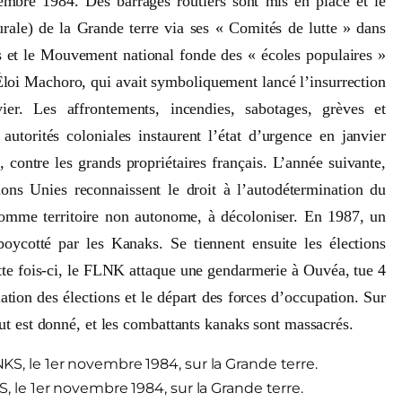
vembre 1984. Des barrages routiers sont mis en place et le
rale) de la Grande terre via ses « Comités de lutte » dans
 et le Mouvement national fonde des « écoles populaires »
 Éloi Machoro, qui avait symboliquement lancé l’insurrection
r. Les affrontements, incendies, sabotages, grèves et
autorités coloniales instaurent l’état d’urgence en janvier
 contre les grands propriétaires français. L’année suivante,
ions Unies reconnaissent le droit à l’autodétermination du
comme territoire non autonome, à décoloniser. En 1987, un
oycotté par les Kanaks. Se tiennent ensuite les élections
tte fois-ci, le FLNK attaque une gendarmerie à Ouvéa, tue 4
tion des élections et le départ des forces d’occupation. Sur
ut est donné, et les combattants kanaks sont massacrés.
, le 1er novembre 1984, sur la Grande terre.