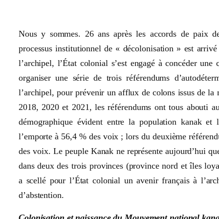
Nous y sommes. 26 ans après les accords de paix de
processus institutionnel de « décolonisation » est arriv
l’archipel, l’État colonial s’est engagé à concéder une
organiser une série de trois référendums d’autodéter
l’archipel, pour prévenir un afflux de colons issus de la 
2018, 2020 et 2021, les référendums ont tous abouti a
démographique évident entre la population kanak et 
l’emporte à 56,4 % des voix ; lors du deuxième référendu
des voix. Le peuple Kanak ne représente aujourd’hui que
dans deux des trois provinces (province nord et îles loy
a scellé pour l’État colonial un avenir français à l’
d’abstention.
Colonisation et naissance du Mouvement national kan