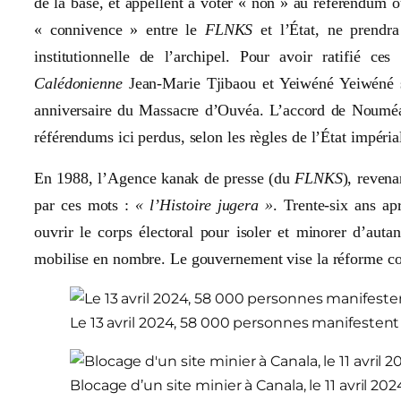
de la base, et appellent à voter « non » au référendum o
« connivence » entre le
FLNKS
et l’État, ne prendra
institutionnelle de l’archipel. Pour avoir ratifié 
Calédonienne
Jean-Marie Tjibaou et Yeiwéné Yeiwéné 
anniversaire du Massacre d’Ouvéa. L’accord de Nouméa 
référendums ici perdus, selon les règles de l’État impérial
En 1988, l’Agence kanak de presse (du
FLNKS
), revena
par ces mots :
« l’Histoire jugera »
. Trente-six ans ap
ouvrir le corps électoral pour isoler et minorer d’auta
mobilise en nombre. Le gouvernement vise la réforme cons
Le 13 avril 2024, 58 000 personnes manifestent
Blocage d’un site minier à Canala, le 11 avril 202