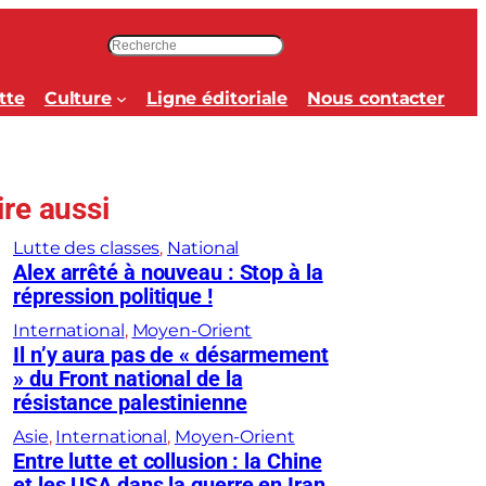
R
e
c
tte
Culture
Ligne éditoriale
Nous contacter
h
e
r
c
ire aussi
h
e
Lutte des classes
, 
National
r
Alex arrêté à nouveau : Stop à la
répression politique !
International
, 
Moyen-Orient
Il n’y aura pas de « désarmement
» du Front national de la
résistance palestinienne
Asie
, 
International
, 
Moyen-Orient
Entre lutte et collusion : la Chine
et les USA dans la guerre en Iran