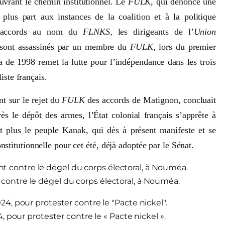
uvrant le chemin institutionnel. Le
FULK
, qui dénonce une
 plus part aux instances de la coalition et à la politique
ces accords au nom du
FLNKS
, les dirigeants de l’
Union
sont assassinés par un membre du
FULK
, lors du premier
de 1998 remet la lutte pour l’indépendance dans les trois
iste français.
nt sur le rejet du
FULK
des accords de Matignon, concluait
rès le dépôt des armes, l’État colonial français s’apprête à
nt plus le peuple Kanak, qui dès à présent manifeste et se
titutionnelle pour cet été, déjà adoptée par le Sénat.
 contre le dégel du corps électoral, à Nouméa.
4, pour protester contre le « Pacte nickel ».