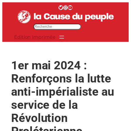
Aller
Twitter
Instagram
YouTube
au
contenu
R
e
Édition Imprimée
c
h
e
r
1er mai 2024 :
c
h
Renforçons la lutte
e
r
anti-impérialiste au
service de la
Révolution