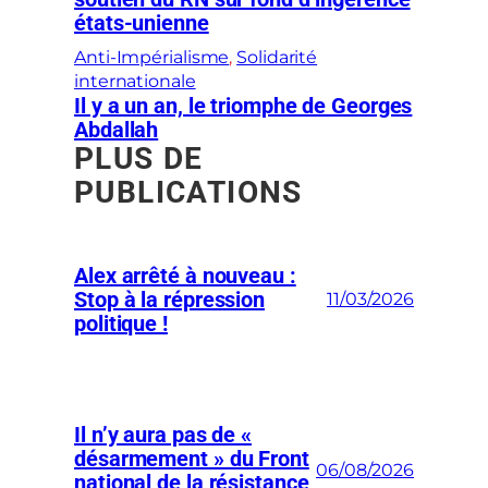
états-unienne
Anti-Impérialisme
, 
Solidarité
internationale
Il y a un an, le triomphe de Georges
Abdallah
PLUS DE
PUBLICATIONS
Alex arrêté à nouveau :
Stop à la répression
11/03/2026
politique !
Il n’y aura pas de «
désarmement » du Front
06/08/2026
national de la résistance