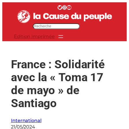
Aller
Twitter
Instagram
YouTube
au
contenu
R
e
Édition Imprimée
c
h
e
r
France : Solidarité
c
h
avec la « Toma 17
e
r
de mayo » de
Santiago
International
21/05/2024