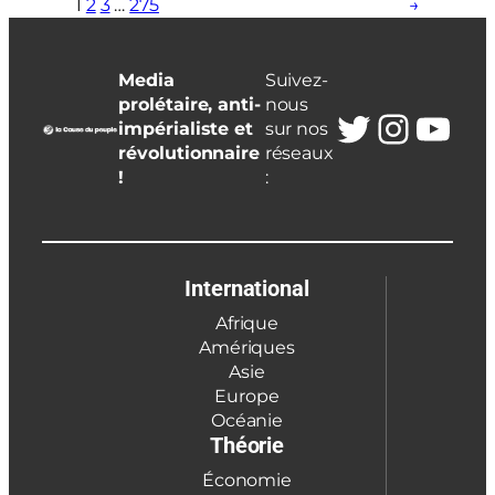
1
2
3
…
275
→
Media
Suivez-
prolétaire, anti-
nous
Twitter
Insta
You
impérialiste et
sur nos
révolutionnaire
réseaux
!
:
International
Afrique
Amériques
Asie
Europe
Océanie
Théorie
Économie