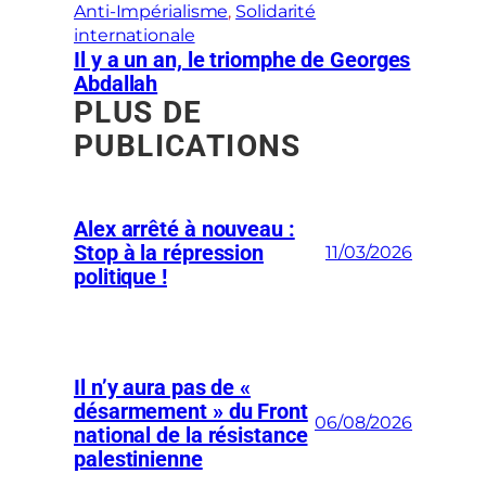
Anti-Impérialisme
, 
Solidarité
internationale
Il y a un an, le triomphe de Georges
Abdallah
PLUS DE
PUBLICATIONS
Alex arrêté à nouveau :
Stop à la répression
11/03/2026
politique !
Il n’y aura pas de «
désarmement » du Front
06/08/2026
national de la résistance
palestinienne