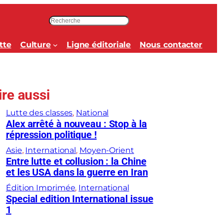
R
e
c
tte
Culture
Ligne éditoriale
Nous contacter
h
e
r
c
ire aussi
h
e
Lutte des classes
, 
National
r
Alex arrêté à nouveau : Stop à la
répression politique !
Asie
, 
International
, 
Moyen-Orient
Entre lutte et collusion : la Chine
et les USA dans la guerre en Iran
Édition Imprimée
, 
International
Special edition International issue
1