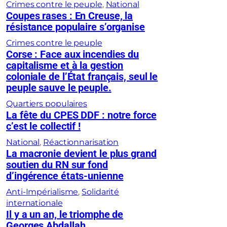
Crimes contre le peuple
, 
National
Coupes rases : En Creuse, la
résistance populaire s’organise
Crimes contre le peuple
Corse : Face aux incendies du
capitalisme et à la gestion
coloniale de l’État français, seul le
peuple sauve le peuple.
Quartiers populaires
La fête du CPES DDF : notre force
c’est le collectif !
National
, 
Réactionnarisation
La macronie devient le plus grand
soutien du RN sur fond
d’ingérence états-unienne
Anti-Impérialisme
, 
Solidarité
internationale
Il y a un an, le triomphe de
Georges Abdallah