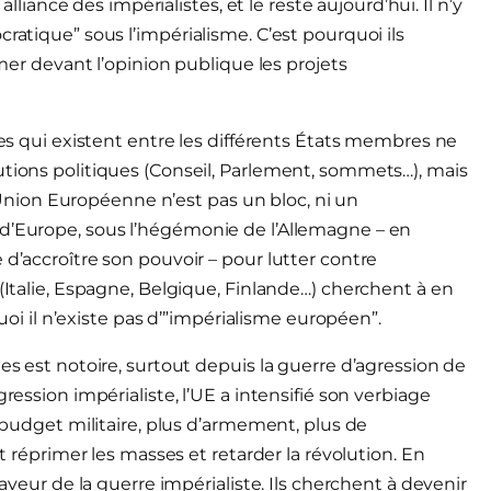
nce des impérialistes, et le reste aujourd’hui. Il n’y
ratique” sous l’impérialisme. C’est pourquoi ils
imer devant l’opinion publique les projets
ces qui existent entre les différents États membres ne
utions politiques (Conseil, Parlement, sommets…), mais
 L’Union Européenne n’est pas un bloc, ni un
 d’Europe, sous l’hégémonie de l’Allemagne – en
 d’accroître son pouvoir – pour lutter contre
 (Italie, Espagne, Belgique, Finlande…) cherchent à en
quoi il n’existe pas d’”impérialisme européen”.
es est notoire, surtout depuis la guerre d’agression de
ression impérialiste, l’UE a intensifié son verbiage
e budget militaire, plus d’armement, plus de
nt réprimer les masses et retarder la révolution. En
faveur de la guerre impérialiste. Ils cherchent à devenir