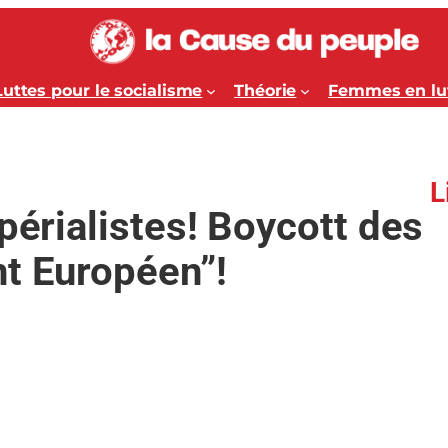
Luttes pour le socialisme
Théorie
Femmes en lu
L
périalistes! Boycott des
nt Européen”!