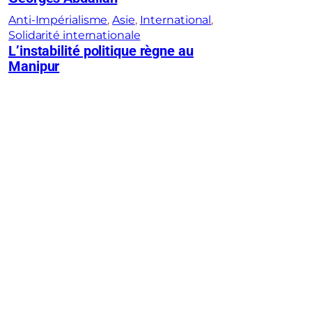
Anti-Impérialisme
, 
Asie
, 
International
, 
Solidarité internationale
L’instabilité politique règne au
Manipur