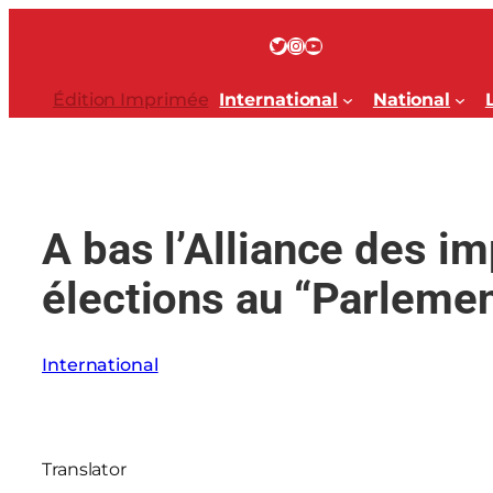
Aller
au
Twitter
Instagram
YouTube
contenu
Édition Imprimée
International
National
A bas l’Alliance des im
élections au “Parleme
International
Translator