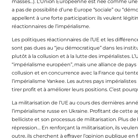
masses…). L’Union Européenne est née comme une allia
a pas de possibilité d’une Europe “sociale” ou “démoc
appellent à une forte participation: ils veulent légit
réactionnaires de l’impérialisme.
Les politiques réactionnaires de l’UE et les différen
sont pas dues au “jeu démocratique” dans les instit
plutôt à la collusion et à la lutte des impérialistes.
“impérialisme européen”, mais une alliance de pays
collusion et en concurrence avec la France qui tente
l’impérialisme Yankee. Les autres pays impérialistes
tirer profit et à améliorer leurs positions. C’est pour
La militarisation de l’UE au cours des dernières anné
l’impérialisme russe en Ukraine. Profitant de cette ag
belliciste et son processus de militarisation. Plus d
répression… En renforçant la militarisation, ils veule
outre, ils cherchent à effrayer l’opinion publique en 