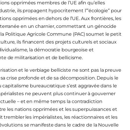
tions opprimées membres de l’UE afin qu’elles
ndustrie, ils propagent hypocritement l’”écologie” pour
nations opprimées en dehors de l’UE. Aux frontières, les
diterranée en un charnier, commettant un génocide
 la Politique Agricole Commune (PAC) soumet le petit
ure, ils financent des projets culturels et sociaux
ndividualisme, la démocratie bourgeoise et
e de militarisation et de bellicisme.
arisation et le verbiage belliciste ne sont pas la preuve
e sa crise profonde et de sa décomposition. Depuis le
du capitalisme bureaucratique s’est aggravée dans le
périalistes ne peuvent plus continuer à gouverner
actuelle – et en même temps la contradiction
entre les nations opprimées et les superpuissances et
t trembler les impérialistes, les réactionnaires et les
évolutions se manifeste dans le cadre de la Nouvelle