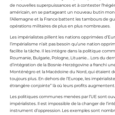
de nouvelles superpuissances et à contester l’hég
américain, en se partageant un nouveau butin mondi
l’Allemagne et la France battent les tambours de gu
opérations militaires de plus en plus nombreuses.
Les impérialistes pillent les nations opprimées d’Eu
l’impérialisme n’ait pas besoin qu’une nation opprimée
facilite la tâche. Il les intègre dans la politique co
Roumanie, Bulgarie, Pologne, Lituanie… Lors du der
d’intégration de la Bosnie-Herzégovine a franchi une n
Monténégro et la Macédoine du Nord, qui étaient déj
toujours plus. En dehors de l’Europe, les impériali
étrangère conjointe” là où leurs profits augmentent
Les politiques communes menées par l’UE sont ouver
impérialistes. Il est impossible de la changer de l’i
instrument d’oppression. Les exemples sont nombre