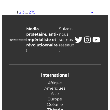
1
2
3
…
275
→
Media
Suivez-
prolétaire, anti-
nous
Twitter
Insta
You
impérialiste et
sur nos
révolutionnaire
réseaux
!
:
International
Afrique
Amériques
Asie
Europe
Océanie