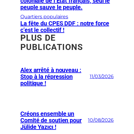
coloniale de l’État français, seul le
peuple sauve le peuple.
Quartiers populaires
La fête du CPES DDF : notre force
c’est le collectif !
PLUS DE
PUBLICATIONS
Alex arrêté à nouveau :
Stop à la répression
11/03/2026
politique !
Créons ensemble un
Comité de soutien pour
10/08/2026
Jülide Yazıcı !