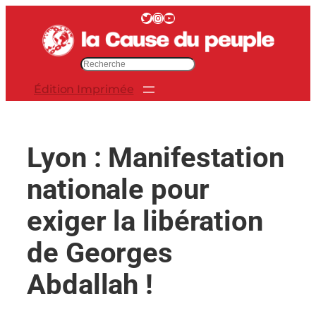
Aller
Twitter
Instagram
YouTube
au
contenu
R
e
Édition Imprimée
c
h
e
r
Lyon : Manifestation
c
h
nationale pour
e
r
exiger la libération
de Georges
Abdallah !