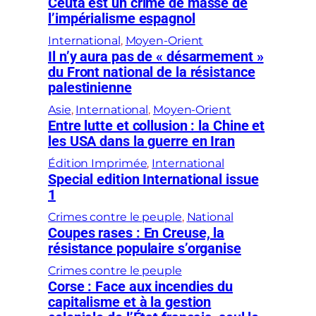
Ceuta est un crime de masse de
l’impérialisme espagnol
International
, 
Moyen-Orient
Il n’y aura pas de « désarmement »
du Front national de la résistance
palestinienne
Asie
, 
International
, 
Moyen-Orient
Entre lutte et collusion : la Chine et
les USA dans la guerre en Iran
Édition Imprimée
, 
International
Special edition International issue
1
Crimes contre le peuple
, 
National
Coupes rases : En Creuse, la
résistance populaire s’organise
Crimes contre le peuple
Corse : Face aux incendies du
capitalisme et à la gestion