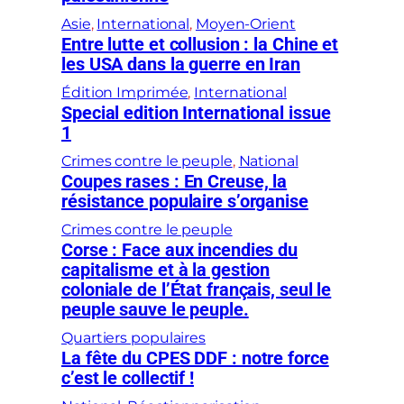
Asie
, 
International
, 
Moyen-Orient
Entre lutte et collusion : la Chine et
les USA dans la guerre en Iran
Édition Imprimée
, 
International
Special edition International issue
1
Crimes contre le peuple
, 
National
Coupes rases : En Creuse, la
résistance populaire s’organise
Crimes contre le peuple
Corse : Face aux incendies du
capitalisme et à la gestion
coloniale de l’État français, seul le
peuple sauve le peuple.
Quartiers populaires
La fête du CPES DDF : notre force
c’est le collectif !