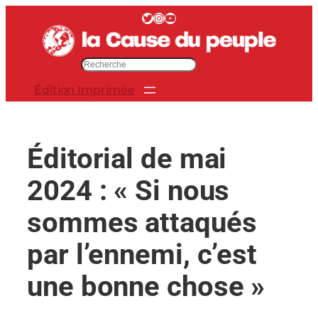
Aller
Twitter
Instagram
YouTube
au
contenu
R
e
Édition Imprimée
c
h
e
r
Éditorial de mai
c
h
2024 : « Si nous
e
r
sommes attaqués
par l’ennemi, c’est
une bonne chose »