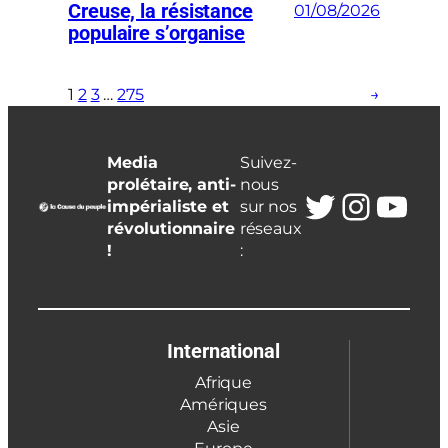
Creuse, la résistance
01/08/2026
populaire s’organise
1
2
3
…
275
→
Media
Suivez-
prolétaire, anti-
nous
Twitter
Insta
You
impérialiste et
sur nos
révolutionnaire
réseaux
!
:
International
Afrique
Amériques
Asie