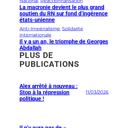
National
, 
Réactionnarisation
La macronie devient le plus grand
soutien du RN sur fond d’ingérence
états-unienne
Anti-Impérialisme
, 
Solidarité
internationale
Il y a un an, le triomphe de Georges
Abdallah
PLUS DE
PUBLICATIONS
Alex arrêté à nouveau :
Stop à la répression
11/03/2026
politique !
Il n’y aura pas de «