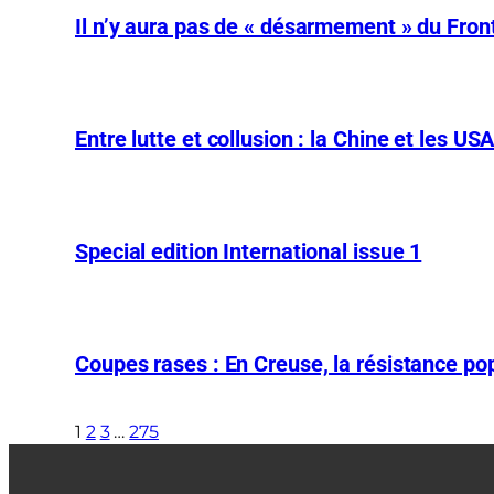
Il n’y aura pas de « désarmement » du Front
Entre lutte et collusion : la Chine et les US
Special edition International issue 1
Coupes rases : En Creuse, la résistance pop
1
2
3
…
275