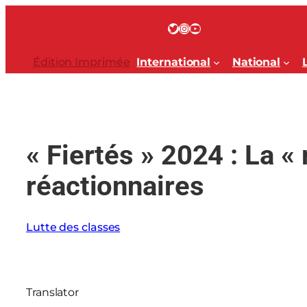
Aller
au
Twitter
Instagram
YouTube
contenu
Édition Imprimée
International
National
« Fiertés » 2024 : La « 
réactionnaires
Lutte des classes
Translator