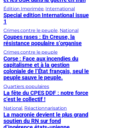
Édition Imprimée
, 
International
Special edition International issue
1
Crimes contre le peuple
, 
National
Coupes rases : En Creuse, la
résistance populaire s’organise
Crimes contre le peuple
Corse : Face aux incendies du
capitalisme et à la gestion
coloniale de l’État français, seul le
peuple sauve le peuple.
Quartiers populaires
La fête du CPES DDF : notre force
c’est le collectif !
National
, 
Réactionnarisation
La macronie devient le plus grand
soutien du RN sur fond
d’ingérence états-unienne