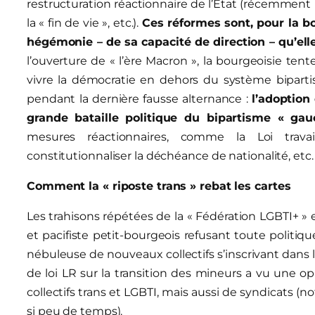
restructuration réactionnaire de l’État (récemment la 
la « fin de vie », etc.).
Ces réformes sont, pour la bo
hégémonie –
de
sa capacité de direction –
qu’el
l’ouverture de « l’ère Macron », la bourgeoisie tent
vivre la démocratie en dehors du système bipartis
pendant la dernière fausse alternance :
l’adoption
grande bataille politique du bipartisme « gau
mesures réactionnaires, comme la Loi travai
constitutionnaliser la déchéance de nationalité, etc.
Comment la « riposte trans » rebat les cartes
Les trahisons répétées de la « Fédération LGBTI+ »
et pacifiste petit-bourgeois refusant toute politiqu
nébuleuse de nouveaux collectifs s’inscrivant dans le
de loi LR sur la transition des mineurs a vu une 
collectifs trans et LGBTI, mais aussi de syndicats
si peu de temps).