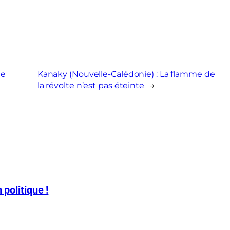
de
Kanaky (Nouvelle-Calédonie) : La flamme de
la révolte n’est pas éteinte
→
 politique !