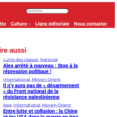
R
e
c
tte
Culture
Ligne éditoriale
Nous contacter
h
e
r
c
ire aussi
h
e
Lutte des classes
, 
National
r
Alex arrêté à nouveau : Stop à la
répression politique !
International
, 
Moyen-Orient
Il n’y aura pas de « désarmement
» du Front national de la
résistance palestinienne
Asie
, 
International
, 
Moyen-Orient
Entre lutte et collusion : la Chine
et les USA dans la guerre en Iran