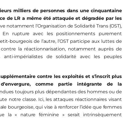
usieurs milliers de personnes dans une cinquantaine
nce de LR
a même été
at
t
aquée et dégradée par les
e notamment l’Organisation de Solidarité Trans (OST),
3. En rupture avec les positionnements purement
petit-bourgeois de l’autre, l’OST participe aux luttes de
 contre la réactionnarisation, notamment auprès de
 anti-impérialistes de solidarité avec les peuples
upplémentaire contre les exploités et s’inscrit plus
 d’envergure, comme partie intégrante de la
rendues toujours plus dépendantes des hommes ou de
oute notre classe. Ici, les attaques réactionnaires visant
cale bourgeoise, qui vise à renforcer l’idée que femmes
 la « nature féminine » serait intrinsèquement