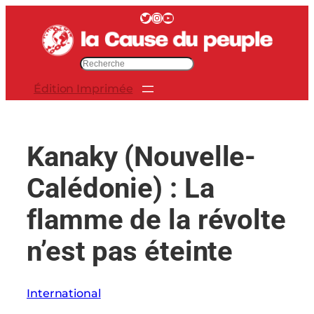
Aller
Twitter
Instagram
YouTube
au
contenu
R
e
Édition Imprimée
c
h
e
r
Kanaky (Nouvelle-
c
h
Calédonie) : La
e
r
flamme de la révolte
n’est pas éteinte
International