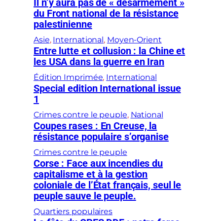
Il n’y aura pas de « désarmement »
du Front national de la résistance
palestinienne
Asie
, 
International
, 
Moyen-Orient
Entre lutte et collusion : la Chine et
les USA dans la guerre en Iran
Édition Imprimée
, 
International
Special edition International issue
1
Crimes contre le peuple
, 
National
Coupes rases : En Creuse, la
résistance populaire s’organise
Crimes contre le peuple
Corse : Face aux incendies du
capitalisme et à la gestion
coloniale de l’État français, seul le
peuple sauve le peuple.
Quartiers populaires