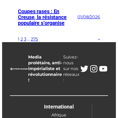
Coupes rases : En
Creuse, la résistance
01/08/2026
populaire s’organise
1
2
3
…
275
→
Media
Suivez-
prolétaire, anti-
nous
Twitter
Insta
You
impérialiste et
sur nos
révolutionnaire
réseaux
!
:
International
Afrique