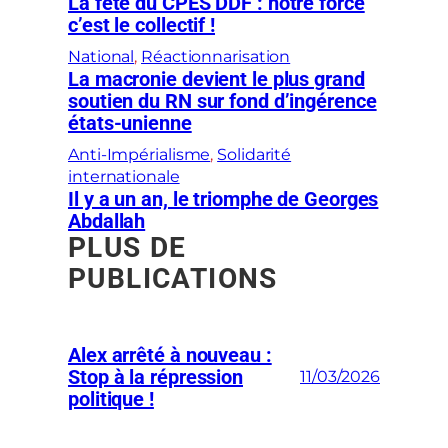
La fête du CPES DDF : notre force
c’est le collectif !
National
, 
Réactionnarisation
La macronie devient le plus grand
soutien du RN sur fond d’ingérence
états-unienne
Anti-Impérialisme
, 
Solidarité
internationale
Il y a un an, le triomphe de Georges
Abdallah
PLUS DE
PUBLICATIONS
Alex arrêté à nouveau :
Stop à la répression
11/03/2026
politique !